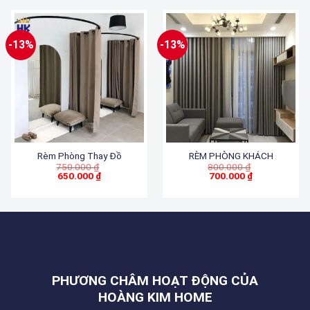
-13%
-13%
Rèm Phòng Thay Đồ
RÈM PHÒNG KHÁCH
Giá
Giá
750.000
₫
800.000
₫
gốc
gốc
650.000
₫
700.000
₫
Giá
là:
Giá
là:
hiện
750.000 ₫.
hiện
800.000 ₫.
tại
tại
là:
là:
650.000 ₫.
700.000 ₫.
PHƯƠNG CHÂM HOẠT ĐỘNG CỦA
HOÀNG KIM HOME