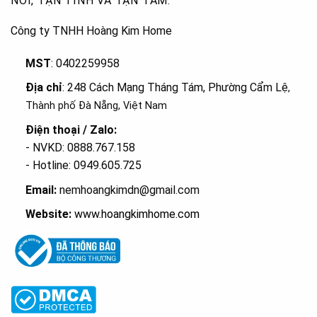
NƠI, TẬN TÌNH VÀ TẬN TÂM.
Công ty TNHH Hoàng Kim Home
MST
: 0402259958
Địa chỉ
: 248 Cách Mạng Tháng Tám, Phường Cẩm Lệ
,
Thành phố Đà Nẵng, Việt Nam
Điện thoại / Zalo:
- NVKD: 0888.767.158
- Hotline: 0949.605.725
Email:
nemhoangkimdn@gmail.com
Website:
www.hoangkimhome.com