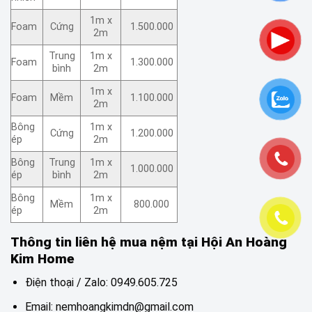
1m x
Foam
Cứng
1.500.000
2m
Trung
1m x
Foam
1.300.000
bình
2m
1m x
Foam
Mềm
1.100.000
2m
Bông
1m x
Cứng
1.200.000
ép
2m
Bông
Trung
1m x
1.000.000
ép
bình
2m
Bông
1m x
Mềm
800.000
ép
2m
Thông tin liên hệ mua nệm tại Hội An Hoàng
Kim Home
Điện thoại / Zalo: 0949.605.725
Email: nemhoangkimdn@gmail.com