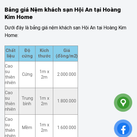
Bảng giá Nệm khách sạn
Hội An
tại Hoàng
Kim Home
Dưới đây là bảng giá nệm khách sạn Hội An tại Hoàng Kim
Home:
Chất
Độ
Kích
Giá
liệu
cứng
thước
(đồng/m2)
Cao
su
1m x
Cứng
2.000.000
thiên
2m
nhiên
Cao
su
Trung
1m x
1.800.000
thiên
bình
2m
nhiên
Cao
su
1m x
Mềm
1.600.000
thiên
2m
nhiên