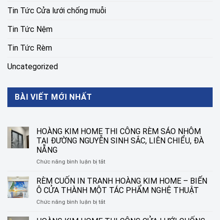
Tin Tức Cửa lưới chống muỗi
Tin Tức Nệm
Tin Tức Rèm
Uncategorized
BÀI VIẾT MỚI NHẤT
HOÀNG KIM HOME THI CÔNG RÈM SÁO NHÔM
TẠI ĐƯỜNG NGUYỄN SINH SẮC, LIÊN CHIỂU, ĐÀ
NẴNG
ở
Chức năng bình luận bị tắt
HOÀNG
KIM
RÈM CUỐN IN TRANH HOÀNG KIM HOME – BIẾN
HOME
Ô CỬA THÀNH MỘT TÁC PHẨM NGHỆ THUẬT
THI
ở
Chức năng bình luận bị tắt
CÔNG
RÈM
RÈM
CUỐN
SÁO