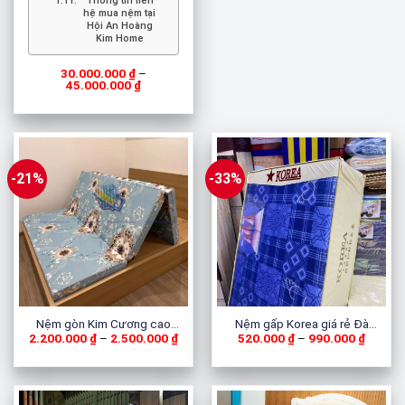
Thông tin liên
hệ mua nệm tại
Hội An Hoàng
Kim Home
30.000.000
₫
–
Khoảng
45.000.000
₫
giá:
từ
30.000.000 ₫
đến
45.000.000 ₫
-21%
-33%
Nệm gòn Kim Cương cao
Nệm gấp Korea giá rẻ Đà
Khoảng
Khoảng
2.200.000
₫
–
2.500.000
₫
520.000
₫
–
990.000
₫
cấp
Nẵng
giá:
giá:
từ
từ
2.200.000 ₫
520.00
đến
đến
2.500.000 ₫
990.00