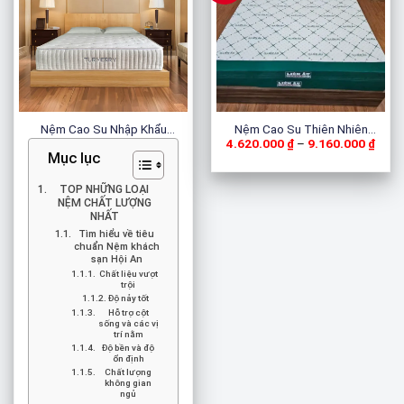
Nệm Cao Su Nhập Khẩu
Nệm Cao Su Thiên Nhiên
Khoả
4.620.000
₫
–
9.160.000
₫
TURMERRY
Latex
giá:
Mục lục
từ
4.62
đến
TOP NHỮNG LOẠI
9.16
NỆM CHẤT LƯỢNG
NHẤT
Tìm hiểu về tiêu
chuẩn Nệm khách
sạn Hội An
Chất liệu vượt
trội
Độ nảy tốt
Hỗ trợ cột
sống và các vị
trí nằm
Độ bền và độ
ổn định
Chất lượng
không gian
ngủ