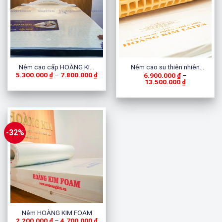
Nệm cao cấp HOÀNG KIM
Nệm cao su thiên nhiên
Khoảng
5.300.000
₫
–
7.800.000
₫
6.900.000
₫
–
RUSSIA
HOÀNG KIM
giá:
Khoảng
13.500.000
₫
từ
giá:
5.300.000 ₫
từ
đến
6.900.000 ₫
7.800.000 ₫
đến
13.500.000
-32%
Nệm HOÀNG KIM FOAM
Khoảng
2.200.000
₫
–
4.700.000
₫