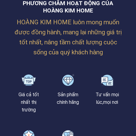
PHƯƠNG CHÂM HOẠT ĐỘNG CỦA
SIÊU
ẤM
HOÀNG KIM HOME
CÚNG
CỦA
HOÀNG KIM HOME luôn mong muốn
CHỊ
TRÂM
được đồng hành, mang lại những giá trị
TẠI
PHAN
tốt nhất, nâng tầm chất lượng cuộc
BÁ
VÀNH
sống của quý khách hàng
Giá cả tốt
Sản phẩm
Tư vấn mọi
nhất thị
chính hãng
lúc,mọi nơi
trường