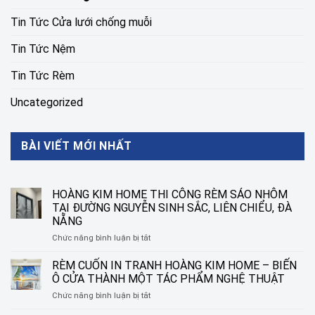
Tin Tức Cửa lưới chống muỗi
Tin Tức Nệm
Tin Tức Rèm
Uncategorized
BÀI VIẾT MỚI NHẤT
HOÀNG KIM HOME THI CÔNG RÈM SÁO NHÔM
TẠI ĐƯỜNG NGUYỄN SINH SẮC, LIÊN CHIỂU, ĐÀ
NẴNG
ở
Chức năng bình luận bị tắt
HOÀNG
KIM
RÈM CUỐN IN TRANH HOÀNG KIM HOME – BIẾN
HOME
Ô CỬA THÀNH MỘT TÁC PHẨM NGHỆ THUẬT
THI
ở
Chức năng bình luận bị tắt
CÔNG
RÈM
RÈM