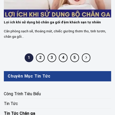
Lợi ích khi sử dụng bộ chăn ga gối đệm khách sạn tự nhiên
Căn phòng sạch sẽ, thoáng mát, chiếc giường thơm tho, tinh tươm,
chăn ga gối...
1
2
3
4
5
Chuyên Mục Tin Tức
Công Trình Tiêu Biểu
Tin Tức
Tin Tức Chăn ga