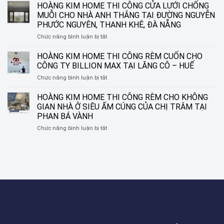
CUỐN
HOÀNG KIM HOME THI CÔNG CỬA LƯỚI CHỐNG
SÁO
IN
NHÔM
MUỖI CHO NHÀ ANH THẮNG TẠI ĐƯỜNG NGUYỄN
TRANH
TẠI
PHƯỚC NGUYÊN, THANH KHÊ, ĐÀ NẴNG
HOÀNG
ĐƯỜNG
ở
Chức năng bình luận bị tắt
KIM
NGUYỄN
HOÀNG
HOME
SINH
KIM
–
HOÀNG KIM HOME THI CÔNG RÈM CUỐN CHO
SẮC,
HOME
BIẾN
LIÊN
CÔNG TY BILLION MAX TẠI LĂNG CÔ – HUẾ
THI
Ô
CHIỂU,
ở
Chức năng bình luận bị tắt
CÔNG
CỬA
ĐÀ
HOÀNG
CỬA
THÀNH
NẴNG
KIM
HOÀNG KIM HOME THI CÔNG RÈM CHO KHÔNG
LƯỚI
MỘT
HOME
CHỐNG
TÁC
GIAN NHÀ Ở SIÊU ẤM CÚNG CỦA CHỊ TRÂM TẠI
THI
MUỖI
PHẨM
PHAN BÁ VÀNH
CÔNG
CHO
NGHỆ
ở
Chức năng bình luận bị tắt
RÈM
NHÀ
THUẬT
HOÀNG
CUỐN
ANH
KIM
CHO
THẮNG
HOME
CÔNG
TẠI
THI
TY
ĐƯỜNG
CÔNG
BILLION
NGUYỄN
RÈM
MAX
PHƯỚC
CHO
TẠI
NGUYÊN,
KHÔNG
LĂNG
THANH
GIAN
CÔ
KHÊ,
NHÀ
–
ĐÀ
Ở
HUẾ
NẴNG