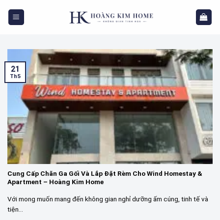
Skip
to
content
21
Th5
Cung Cấp Chăn Ga Gối Và Lắp Đặt Rèm Cho Wind Homestay &
Apartment – Hoàng Kim Home
Với mong muốn mang đến không gian nghỉ dưỡng ấm cúng, tinh tế và
tiện...