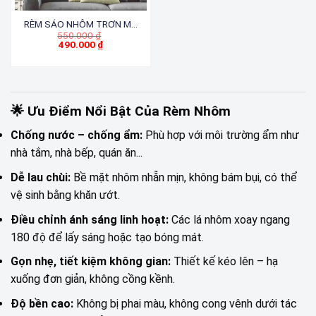
RÈM SÁO NHÔM TRƠN MỜ
Giá
550.000
₫
ST.12.25.35.61->68
gốc
490.000
₫
Giá
là:
hiện
550.000 ₫.
tại
là:
490.000 ₫.
🌟 Ưu Điểm Nổi Bật Của Rèm Nhôm
Chống nước – chống ẩm:
Phù hợp với môi trường ẩm như
nhà tắm, nhà bếp, quán ăn...
Dễ lau chùi:
Bề mặt nhôm nhẵn mịn, không bám bụi, có thể
vệ sinh bằng khăn ướt.
Điều chỉnh ánh sáng linh hoạt:
Các lá nhôm xoay ngang
180 độ để lấy sáng hoặc tạo bóng mát.
Gọn nhẹ, tiết kiệm không gian:
Thiết kế kéo lên – hạ
xuống đơn giản, không cồng kềnh.
Độ bền cao:
Không bị phai màu, không cong vênh dưới tác