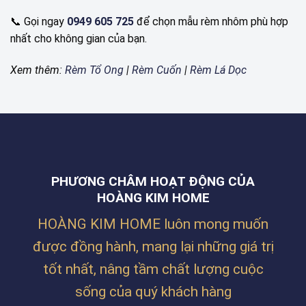
📞 Gọi ngay
0949 605 725
để chọn mẫu rèm nhôm phù hợp
nhất cho không gian của bạn.
Xem thêm:
Rèm Tổ Ong
|
Rèm Cuốn
|
Rèm Lá Dọc
PHƯƠNG CHÂM HOẠT ĐỘNG CỦA
HOÀNG KIM HOME
HOÀNG KIM HOME luôn mong muốn
được đồng hành, mang lại những giá trị
tốt nhất, nâng tầm chất lượng cuộc
sống của quý khách hàng