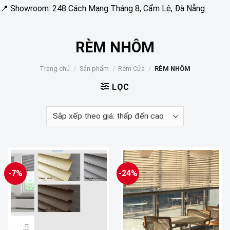
📍 Showroom: 248 Cách Mạng Tháng 8, Cẩm Lệ, Đà Nẵng
RÈM NHÔM
Trang chủ
/
Sản phẩm
/
Rèm Cửa
/
RÈM NHÔM
LỌC
-7%
-24%