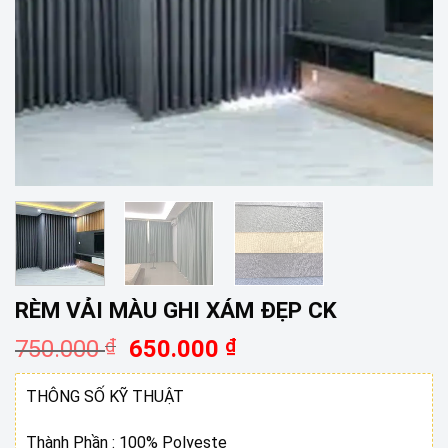
RÈM VẢI MÀU GHI XÁM ĐẸP CK
Giá
Giá
750.000
₫
650.000
₫
gốc
hiện
là:
tại
THÔNG SỐ KỸ THUẬT
750.000 ₫.
là:
650.000 ₫.
Thành Phần : 100% Polyeste