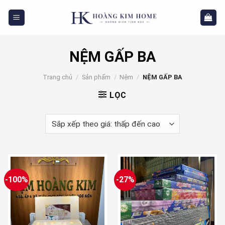
Skip
to
content
NỆM GẤP BA
Trang chủ
/
Sản phẩm
/
Nệm
/
NỆM GẤP BA
LỌC
-100%
-27%