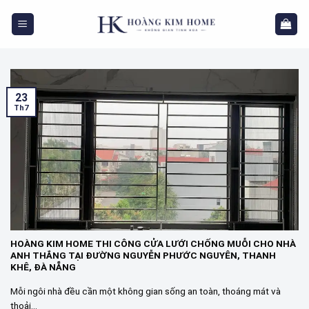
Skip
to
content
23
Th7
HOÀNG KIM HOME THI CÔNG CỬA LƯỚI CHỐNG MUỖI CHO NHÀ
ANH THẮNG TẠI ĐƯỜNG NGUYỄN PHƯỚC NGUYÊN, THANH
KHÊ, ĐÀ NẴNG
Mỗi ngôi nhà đều cần một không gian sống an toàn, thoáng mát và
thoải...