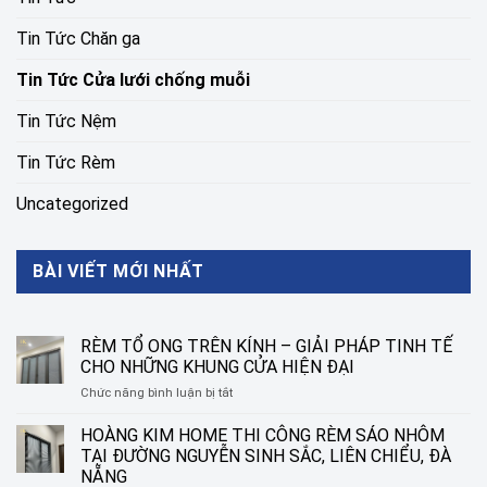
Tin Tức Chăn ga
Tin Tức Cửa lưới chống muỗi
Tin Tức Nệm
Tin Tức Rèm
Uncategorized
BÀI VIẾT MỚI NHẤT
RÈM TỔ ONG TRÊN KÍNH – GIẢI PHÁP TINH TẾ
CHO NHỮNG KHUNG CỬA HIỆN ĐẠI
ở
Chức năng bình luận bị tắt
RÈM
TỔ
HOÀNG KIM HOME THI CÔNG RÈM SÁO NHÔM
ONG
TẠI ĐƯỜNG NGUYỄN SINH SẮC, LIÊN CHIỂU, ĐÀ
TRÊN
NẴNG
KÍNH