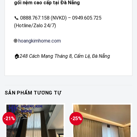
gối nệm cao cấp tại Đà Nẵng
📞 0888.767.158 (NVKD) – 0949.605.725
(Hotline/Zalo 24/7)
🌐
hoangkimhome.com
🏠
248 Cách Mạng Tháng 8, Cẩm Lệ, Đà Nẵng
SẢN PHẨM TƯƠNG TỰ
-21%
-25%