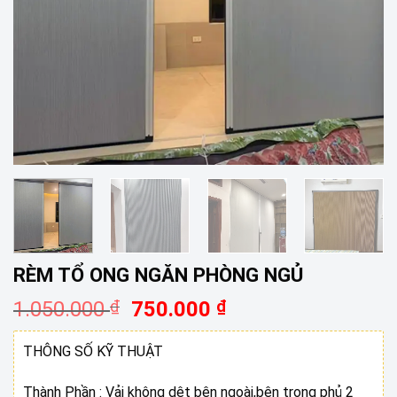
RÈM TỔ ONG NGĂN PHÒNG NGỦ
Giá
Giá
1.050.000
₫
750.000
₫
gốc
hiện
là:
tại
THÔNG SỐ KỸ THUẬT
1.050.000 ₫.
là:
750.000 ₫.
Thành Phần : Vải không dệt bên ngoài,bên trong phủ 2