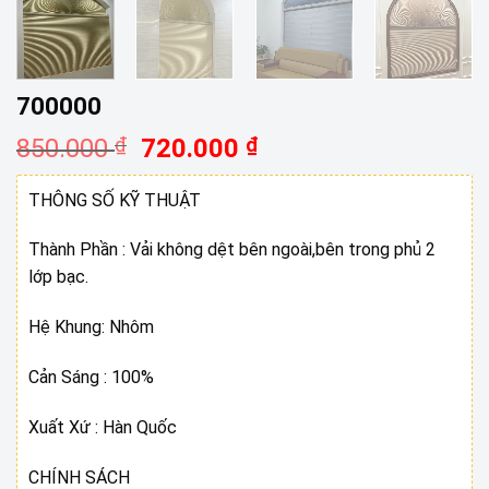
700000
Giá
Giá
850.000
₫
720.000
₫
gốc
hiện
là:
tại
THÔNG SỐ KỸ THUẬT
850.000 ₫.
là:
720.000 ₫.
Thành Phần : Vải không dệt bên ngoài,bên trong phủ 2
lớp bạc.
Hệ Khung: Nhôm
Cản Sáng : 100%
Xuất Xứ : Hàn Quốc
CHÍNH SÁCH