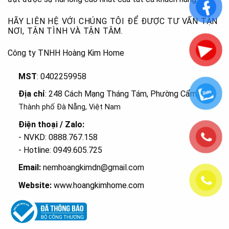
HÃY LIÊN HỆ VỚI CHÚNG TÔI ĐỂ ĐƯỢC TƯ VẤN TẬN
NƠI, TẬN TÌNH VÀ TẬN TÂM.
Công ty TNHH Hoàng Kim Home
MST
: 0402259958
Địa chỉ
: 248 Cách Mạng Tháng Tám, Phường Cẩm Lệ
,
Thành phố Đà Nẵng, Việt Nam
Điện thoại / Zalo:
- NVKD: 0888.767.158
- Hotline: 0949.605.725
Email:
nemhoangkimdn@gmail.com
Website:
www.hoangkimhome.com