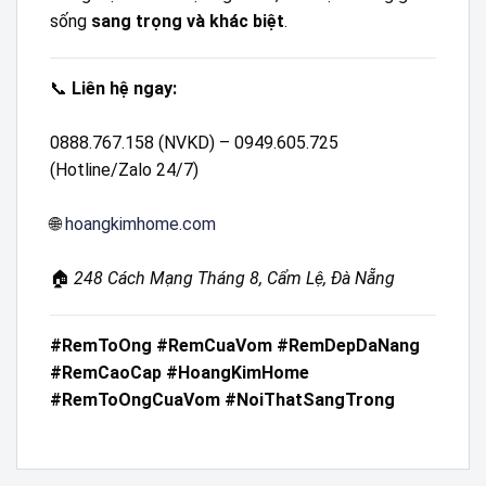
sống
sang trọng và khác biệt
.
📞
Liên hệ ngay:
0888.767.158 (NVKD) – 0949.605.725
(Hotline/Zalo 24/7)
🌐
hoangkimhome.com
🏠
248 Cách Mạng Tháng 8, Cẩm Lệ, Đà Nẵng
#RemToOng #RemCuaVom #RemDepDaNang
#RemCaoCap #HoangKimHome
#RemToOngCuaVom #NoiThatSangTrong