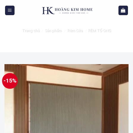
Skip
to
content
Trang chủ
/
Sản phẩm
/
Rèm Cửa
/
RÈM TỔ ONG
-15%