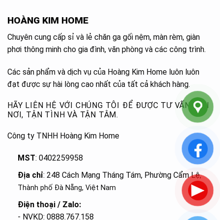
HOÀNG KIM HOME
Chuyên cung cấp sỉ và lẻ chăn ga gối nệm, màn rèm, giàn
phơi thông minh cho gia đình, văn phòng và các công trình.
Các sản phẩm và dịch vụ của Hoàng Kim Home luôn luôn
đạt được sự hài lòng cao nhất của tất cả khách hàng.
HÃY LIÊN HỆ VỚI CHÚNG TÔI ĐỂ ĐƯỢC TƯ VẤN TẬN
NƠI, TẬN TÌNH VÀ TẬN TÂM.
Công ty TNHH Hoàng Kim Home
MST
: 0402259958
Địa chỉ
: 248 Cách Mạng Tháng Tám, Phường Cẩm Lệ
,
Thành phố Đà Nẵng, Việt Nam
Điện thoại / Zalo:
- NVKD: 0888.767.158