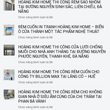
HOÀNG KIM HOME THI CÔNG RÈM SÁO NHÔM
TẠI ĐƯỜNG NGUYỄN SINH SẮC, LIÊN CHIỂU, ĐÀ
NẴNG
ở
Chức năng bình luận bị tắt
HOÀNG
KIM
RÈM CUỐN IN TRANH HOÀNG KIM HOME – BIẾN
HOME
Ô CỬA THÀNH MỘT TÁC PHẨM NGHỆ THUẬT
THI
ở
Chức năng bình luận bị tắt
CÔNG
RÈM
RÈM
CUỐN
HOÀNG KIM HOME THI CÔNG CỬA LƯỚI CHỐNG
SÁO
IN
NHÔM
MUỖI CHO NHÀ ANH THẮNG TẠI ĐƯỜNG NGUYỄN
TRANH
TẠI
PHƯỚC NGUYÊN, THANH KHÊ, ĐÀ NẴNG
HOÀNG
ĐƯỜNG
ở
Chức năng bình luận bị tắt
KIM
NGUYỄN
HOÀNG
HOME
SINH
KIM
–
HOÀNG KIM HOME THI CÔNG RÈM CUỐN CHO
SẮC,
HOME
BIẾN
LIÊN
CÔNG TY BILLION MAX TẠI LĂNG CÔ – HUẾ
THI
Ô
CHIỂU,
ở
Chức năng bình luận bị tắt
CÔNG
CỬA
ĐÀ
HOÀNG
CỬA
THÀNH
NẴNG
KIM
HOÀNG KIM HOME THI CÔNG RÈM CHO KHÔNG
LƯỚI
MỘT
HOME
CHỐNG
TÁC
GIAN NHÀ Ở SIÊU ẤM CÚNG CỦA CHỊ TRÂM TẠI
THI
MUỖI
PHẨM
PHAN BÁ VÀNH
CÔNG
CHO
NGHỆ
ở
Chức năng bình luận bị tắt
RÈM
NHÀ
THUẬT