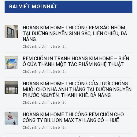
BÀI VIẾT MỚI NHẤT
HOÀNG KIM HOME THI CÔNG RÈM SÁO NHÔM
TẠI ĐƯỜNG NGUYỄN SINH SẮC, LIÊN CHIỂU, ĐÀ
NẴNG
ở
Chức năng bình luận bị tắt
HOÀNG
KIM
RÈM CUỐN IN TRANH HOÀNG KIM HOME – BIẾN
HOME
Ô CỬA THÀNH MỘT TÁC PHẨM NGHỆ THUẬT
THI
ở
Chức năng bình luận bị tắt
CÔNG
RÈM
RÈM
CUỐN
HOÀNG KIM HOME THI CÔNG CỬA LƯỚI CHỐNG
SÁO
IN
NHÔM
MUỖI CHO NHÀ ANH THẮNG TẠI ĐƯỜNG NGUYỄN
TRANH
TẠI
PHƯỚC NGUYÊN, THANH KHÊ, ĐÀ NẴNG
HOÀNG
ĐƯỜNG
ở
Chức năng bình luận bị tắt
KIM
NGUYỄN
HOÀNG
HOME
SINH
KIM
–
HOÀNG KIM HOME THI CÔNG RÈM CUỐN CHO
SẮC,
HOME
BIẾN
LIÊN
CÔNG TY BILLION MAX TẠI LĂNG CÔ – HUẾ
THI
Ô
CHIỂU,
ở
Chức năng bình luận bị tắt
CÔNG
CỬA
ĐÀ
HOÀNG
CỬA
THÀNH
NẴNG