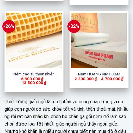
từ
5.30
đến
7.80
-26%
-32%
Nệm HOÀNG KIM FOAM
Nệm cao su thiên nhiên
Khoả
2.200.000
₫
–
4.700.000
₫
6.900.000
₫
–
HOÀNG KIM
giá:
Khoảng
13.500.000
₫
từ
giá:
2.20
từ
đến
6.900.000 ₫
4.70
đến
Chất lượng giấc ngủ là một phần vô cùng quan trọng vì nó
13.500.000 ₫
giúp con người có sức khỏe tốt và tinh thần thoải mái. Nhiều
người rất cân nhắc khi chọn bộ chăn ga gối nệm để làm sao
chọn được loại tốt nhất, giúp người ngủ thấy ngon giấc.
Nhưng khó khăn là nhiều người chưa biết nên mua đồ ở đâu