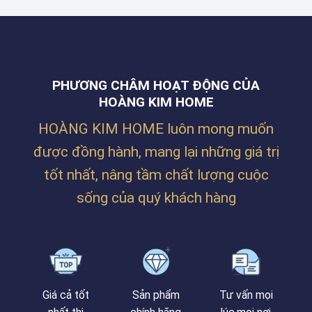
CÔNG
BILLION
NGUYỄN
RÈM
MAX
PHƯỚC
CHO
TẠI
NGUYÊN,
KHÔNG
LĂNG
THANH
GIAN
CÔ
KHÊ,
NHÀ
–
ĐÀ
Ở
HUẾ
NẴNG
PHƯƠNG CHÂM HOẠT ĐỘNG CỦA
SIÊU
ẤM
HOÀNG KIM HOME
CÚNG
CỦA
HOÀNG KIM HOME luôn mong muốn
CHỊ
TRÂM
được đồng hành, mang lại những giá trị
TẠI
PHAN
tốt nhất, nâng tầm chất lượng cuộc
BÁ
VÀNH
sống của quý khách hàng
Giá cả tốt
Sản phẩm
Tư vấn mọi