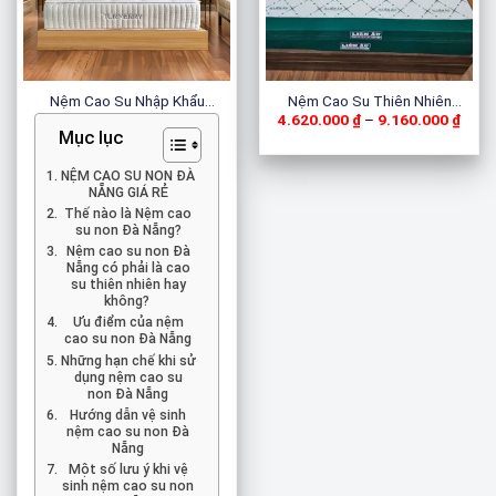
Nệm Cao Su Nhập Khẩu
Nệm Cao Su Thiên Nhiên
Khoả
4.620.000
₫
–
9.160.000
₫
TURMERRY
Latex
giá:
Mục lục
từ
4.62
đến
NỆM CAO SU NON ĐÀ
9.16
NẴNG GIÁ RẺ
Thế nào là Nệm cao
su non Đà Nẵng?
Nệm cao su non Đà
Nẵng có phải là cao
su thiên nhiên hay
không?
Ưu điểm của nệm
cao su non Đà Nẵng
Những hạn chế khi sử
dụng nệm cao su
non Đà Nẵng
Hướng dẫn vệ sinh
nệm cao su non Đà
Nẵng
Một số lưu ý khi vệ
sinh nệm cao su non