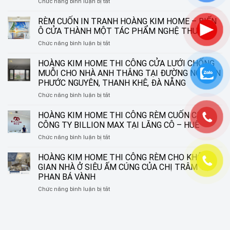
ở
Chức năng bình luận bị tắt
HOÀNG
KIM
RÈM CUỐN IN TRANH HOÀNG KIM HOME – BIẾN
HOME
Ô CỬA THÀNH MỘT TÁC PHẨM NGHỆ THUẬT
THI
ở
Chức năng bình luận bị tắt
CÔNG
RÈM
RÈM
CUỐN
HOÀNG KIM HOME THI CÔNG CỬA LƯỚI CHỐNG
SÁO
IN
NHÔM
MUỖI CHO NHÀ ANH THẮNG TẠI ĐƯỜNG NGUYỄN
TRANH
TẠI
PHƯỚC NGUYÊN, THANH KHÊ, ĐÀ NẴNG
HOÀNG
ĐƯỜNG
ở
Chức năng bình luận bị tắt
KIM
NGUYỄN
HOÀNG
HOME
SINH
KIM
–
HOÀNG KIM HOME THI CÔNG RÈM CUỐN CHO
SẮC,
HOME
BIẾN
LIÊN
CÔNG TY BILLION MAX TẠI LĂNG CÔ – HUẾ
THI
Ô
CHIỂU,
ở
Chức năng bình luận bị tắt
CÔNG
CỬA
ĐÀ
HOÀNG
CỬA
THÀNH
NẴNG
KIM
HOÀNG KIM HOME THI CÔNG RÈM CHO KHÔNG
LƯỚI
MỘT
HOME
CHỐNG
TÁC
GIAN NHÀ Ở SIÊU ẤM CÚNG CỦA CHỊ TRÂM TẠI
THI
MUỖI
PHẨM
PHAN BÁ VÀNH
CÔNG
CHO
NGHỆ
ở
Chức năng bình luận bị tắt
RÈM
NHÀ
THUẬT
HOÀNG
CUỐN
ANH
KIM
CHO
THẮNG
HOME
CÔNG
TẠI
THI
TY
ĐƯỜNG