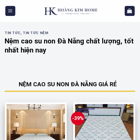
Skip
to
content
TIN TỨC
,
TIN TỨC NỆM
Nệm cao su non Đà Nẵng chất lượng, tốt
nhất hiện nay
NỆM CAO SU NON ĐÀ NẴNG GIÁ RẺ
-39%