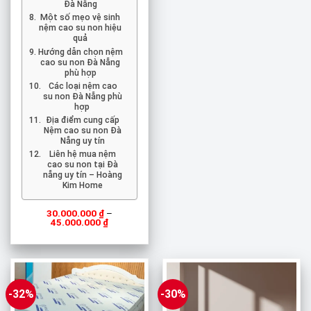
Đà Nẵng
Một số mẹo vệ sinh
nệm cao su non hiệu
quả
Hướng dẫn chọn nệm
cao su non Đà Nẵng
phù hợp
Các loại nệm cao
su non Đà Nẵng phù
hợp
Địa điểm cung cấp
Nệm cao su non Đà
Nẵng uy tín
Liên hệ mua nệm
cao su non tại Đà
nẵng uy tín – Hoàng
Kim Home
30.000.000
₫
–
Khoảng
45.000.000
₫
giá:
từ
30.000.000 ₫
đến
45.000.000 ₫
-32%
-30%