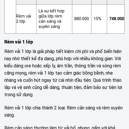
Là sự kết hợp
Rèm vải
giữa lớp rèm
880.000
15%
748.000
2 lớp
cản sáng và
xuyên sáng
Rèm vải 1 lớp
Rèm vải 1 lớp là giải pháp tiết kiệm chi phí và phổ biến hiện
nay nhờ thiết kế đa dạng, phù hợp với nhiều không gian. Với
kiểu dáng ore hoặc xếp ly, âm trần, thông trần và sóng rèm
căng mọng, rèm vải 1 lớp tạo cảm giác bồng bềnh, nhẹ
nhàng và cuốn hút ngay từ cái nhìn đầu tiên. Quá trình tháo
lắp và vệ sinh cũng dễ dàng, thuận tiện, đảm bảo sự tiện lợi
trong sử dụng.
Rèm vải 1 lớp chia thành 2 loại: Rèm cản sáng và rèm xuyên
sáng.
Rèm cản sáng thường làm từ vải bố, nhung, gấm với khả