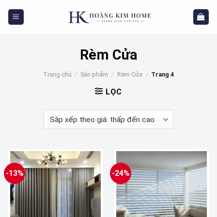
Skip
to
content
Rèm Cửa
Trang chủ
/
Sản phẩm
/
Rèm Cửa
/
Trang 4
LỌC
-13%
-24%