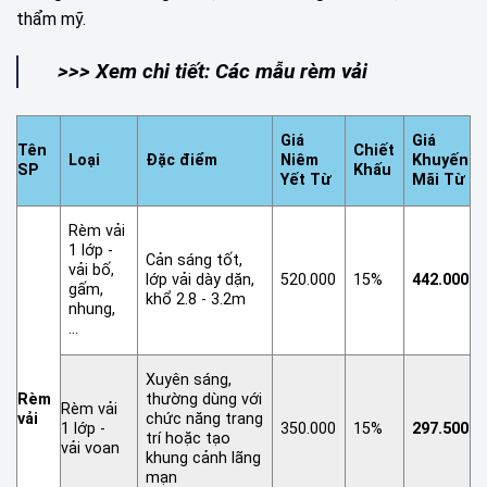
thẩm mỹ.
>>> Xem chi tiết:
Các mẫu rèm vải
Giá
Giá
Tên
Chiết
Loại
Đặc điểm
Niêm
Khuyến
SP
Khấu
Yết Từ
Mãi Từ
Rèm vải
1 lớp -
Cản sáng tốt,
vải bố,
lớp vải dày dặn,
520.000
15%
442.000
gấm,
khổ 2.8 - 3.2m
nhung,
...
Xuyên sáng,
Rèm
thường dùng với
Rèm vải
vải
chức năng trang
1 lớp -
350.000
15%
297.500
trí hoặc tạo
vải voan
khung cảnh lãng
mạn