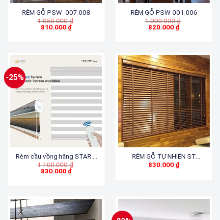
RÈM GỖ PSW- 007.008
RÈM GỖ PSW-001.006
Giá
Giá
1.050.000
₫
1.000.000
₫
gốc
gốc
810.000
₫
820.000
₫
Giá
là:
Giá
là:
hiện
1.050.000 ₫.
hiện
1.000.000 ₫.
tại
tại
là:
là:
810.000 ₫.
820.000 ₫.
-25%
Rèm cầu vồng hãng STAR –
RÈM GỖ TỰ NHIÊN ST
Giá
1.100.000
₫
830.000
₫
CHARMING BLACKOUT
034.036
gốc
830.000
₫
Giá
là:
hiện
1.100.000 ₫.
tại
là:
830.000 ₫.