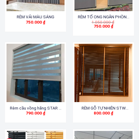
RÈM VẢI MÀU SÁNG
RÈM TỔ ONG NGĂN PHÒNG
Giá
750.000
₫
1.050.000
₫
NGỦ
gốc
750.000
₫
Giá
là:
hiện
1.050.000 ₫.
tại
là:
750.000 ₫.
Rèm cầu vồng hãng STAR –
RÈM GỖ TỰ NHIÊN STW
790.000
₫
800.000
₫
SUPER BENITA
032 . 033