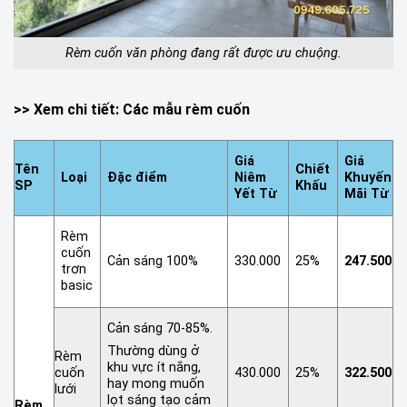
Rèm cuốn văn phòng đang rất được ưu chuộng.
>> Xem chi tiết:
Các mẫu rèm cuốn
Giá
Giá
Tên
Chiết
Loại
Đặc điểm
Niêm
Khuyến
SP
Khấu
Yết Từ
Mãi Từ
Rèm
cuốn
Cản sáng 100%
330.000
25%
247.500
trơn
basic
Cản sáng 70-85%.
Thường dùng ở
Rèm
khu vực ít nắng,
cuốn
430.000
25%
322.500
hay mong muốn
lưới
lọt sáng tạo cảm
Rèm