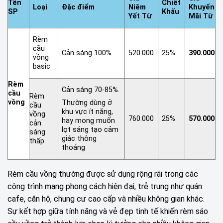
Tên
Chiết
Loại
Đặc điểm
Niêm
Khuyến
SP
Khấu
Yết Từ
Mãi Từ
Rèm
cầu
Cản sáng 100%
520.000
25%
390.000
vồng
basic
Rèm
Cản sáng 70-85%.
cầu
Rèm
vồng
Thường dùng ở
cầu
khu vực ít nắng,
vồng
760.000
25%
570.000
hay mong muốn
cản
lọt sáng tạo cảm
sáng
giác thông
thấp
thoáng
Rèm cầu vồng thường được sử dụng rộng rãi trong các
công trình mang phong cách hiện đại, trẻ trung như quán
cafe, căn hộ, chung cư cao cấp và nhiều không gian khác.
Sự kết hợp giữa tính năng và vẻ đẹp tinh tế khiến rèm sáo