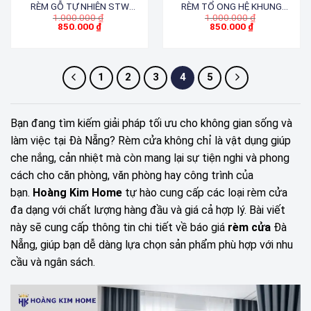
RÈM GỖ TỰ NHIÊN STW
RÈM TỔ ONG HỆ KHUNG
Giá
Giá
1.000.000
₫
1.000.000
₫
003. 004
VÁCH NGĂN
gốc
gốc
850.000
₫
850.000
₫
Giá
là:
Giá
là:
hiện
1.000.000 ₫.
hiện
1.000.000 ₫.
tại
tại
là:
là:
850.000 ₫.
850.000 ₫.
1
2
3
4
5
Bạn đang tìm kiếm giải pháp tối ưu cho không gian sống và
làm việc tại Đà Nẵng?
Rèm cửa không chỉ là vật dụng giúp
che nắng, cản nhiệt mà còn mang lại sự tiện nghi và phong
cách cho căn phòng, văn phòng hay công trình của
bạn.
Hoàng Kim Home
tự hào cung cấp các loại rèm cửa
đa dạng với chất lượng hàng đầu và giá cả hợp lý. Bài viết
này sẽ cung cấp thông tin chi tiết về báo giá
rèm cửa
Đà
Nẵng, giúp bạn dễ dàng lựa chọn sản phẩm phù hợp với nhu
cầu và ngân sách.