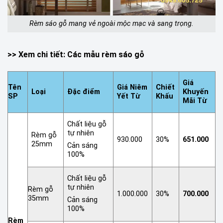
Rèm sáo gỗ mang vẻ ngoài mộc mạc và sang trọng.
>> Xem chi tiết:
Các mẫu rèm sáo gỗ
Giá
Tên
Giá Niêm
Chiết
Loại
Đặc điểm
Khuyến
SP
Yết Từ
Khấu
Mãi Từ
Chất liệu gỗ
tự nhiên
Rèm gỗ
930.000
30%
651.000
25mm
Cản sáng
100%
Chất liệu gỗ
tự nhiên
Rèm gỗ
1.000.000
30%
700.000
35mm
Cản sáng
100%
Rèm