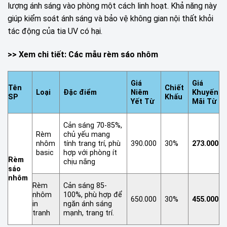
lượng ánh sáng vào phòng một cách linh hoạt. Khả năng này
giúp kiểm soát ánh sáng và bảo vệ không gian nội thất khỏi
tác động của tia UV có hại.
>> Xem chi tiết:
Các mẫu rèm sáo nhôm
Giá
Giá
Tên
Chiết
Loại
Đặc điểm
Niêm
Khuyến
SP
Khấu
Yết Từ
Mãi Từ
Cản sáng 70-85%,
Rèm
chủ yếu mang
nhôm
tính trang trí, phù
390.000
30%
273.000
basic
hợp với phòng ít
Rèm
chịu nắng
sáo
nhôm
Rèm
Cản sáng 85-
nhôm
100%, phù hợp để
650.000
30%
455.000
in
ngăn ánh sáng
tranh
mạnh, trang trí.