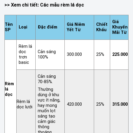
>> Xem chi tiết:
Các mẫu rèm lá dọc
Giá
Tên
Giá Niêm
Chiết
Loại
Đặc điểm
Khuyến
SP
Yết Từ
Khấu
Mãi Từ
Rèm lá
dọc
Cản sáng
300.000
25%
225.000
trơn
100%
basic
Cản sáng
70-85%.
Rèm
lá
Thường
dọc
dùng ở khu
vực ít nắng,
Rèm lá
420.000
25%
315.000
hay mong
dọc lưới
muốn lọt
sáng tạo
cảm giác
thông
thoáng