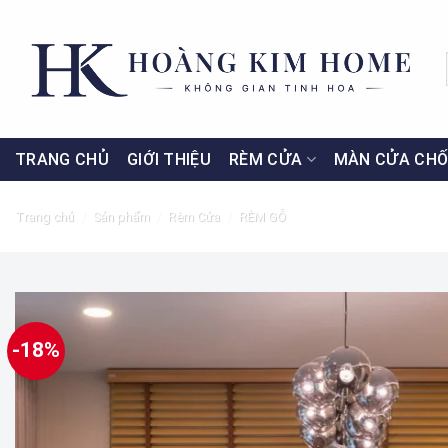
Skip
to
content
TRANG CHỦ
GIỚI THIỆU
RÈM CỬA
MÀN CỬA CHỐ
Trang chủ
/
Sản phẩm
/
Rèm Cửa
/
RÈM GỖ
-18%