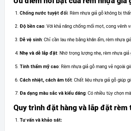
Ưu điểm nổi bật của rèm nhựa giả 
Chống nước tuyệt đối
: Rèm nhựa giả gỗ không bị th
Độ bền cao
: Với khả năng chống mối mọt, cong vênh và
Dễ vệ sinh
: Chỉ cần lau nhẹ bằng khăn ẩm, rèm nhựa giả 
Nhẹ và dễ lắp đặt
: Nhờ trọng lượng nhẹ, rèm nhựa giả 
Tính thẩm mỹ cao
: Rèm nhựa giả gỗ mang vẻ ngoài gi
Cách nhiệt, cách âm tốt
: Chất liệu nhựa giả gỗ giúp 
Đa dạng màu sắc và kiểu dáng
: Có nhiều tùy chọn mà
Quy trình đặt hàng và lắp đặt rèm
Tư vấn và khảo sát: