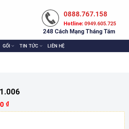
0888.767.158
Hotline:
0949.605.725
248 Cách Mạng Tháng Tám
GỐI
TIN TỨC
LIÊN HỆ
1.006
Giá
00
₫
hiện
tại
000 ₫.
là: