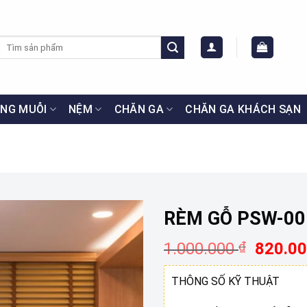
Tìm
kiếm:
NG MUỖI
NỆM
CHĂN GA
CHĂN GA KHÁCH SẠN
RÈM GỖ PSW-00
Giá
1.000.000
₫
820.0
gốc
là:
THÔNG SỐ KỸ THUẬT
1.000.