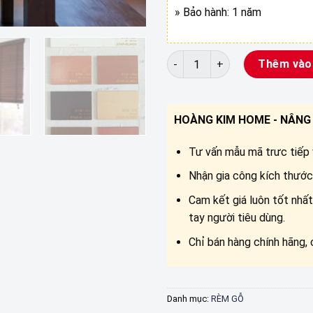
» Bảo hành: 1 năm
RÈM GỖ PSW-001.006 số lượn
Thêm vào
HOÀNG KIM HOME - NÂNG 
Tư vấn mẫu mã trưc tiếp v
Nhận gia công kích thước 
Cam kết giá luôn tốt nhất
tay người tiêu dùng.
Chỉ bán hàng chính hãng, 
Danh mục:
RÈM GỖ