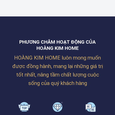
HOME
CÔNG
TẠI
THI
TY
ĐƯỜNG
CÔNG
BILLION
NGUYỄN
RÈM
MAX
PHƯỚC
CHO
TẠI
NGUYÊN,
KHÔNG
LĂNG
THANH
GIAN
CÔ
KHÊ,
NHÀ
–
ĐÀ
Ở
HUẾ
NẴNG
PHƯƠNG CHÂM HOẠT ĐỘNG CỦA
SIÊU
ẤM
HOÀNG KIM HOME
CÚNG
CỦA
HOÀNG KIM HOME luôn mong muốn
CHỊ
TRÂM
được đồng hành, mang lại những giá trị
TẠI
PHAN
tốt nhất, nâng tầm chất lượng cuộc
BÁ
VÀNH
sống của quý khách hàng