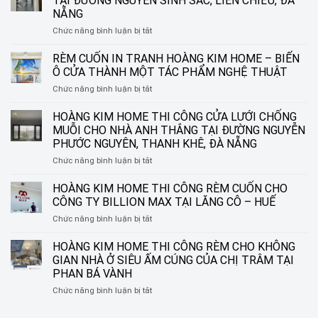
TẠI ĐƯỜNG NGUYỄN SINH SẮC, LIÊN CHIỂU, ĐÀ
NẴNG
ở
Chức năng bình luận bị tắt
HOÀNG
KIM
RÈM CUỐN IN TRANH HOÀNG KIM HOME – BIẾN
HOME
Ô CỬA THÀNH MỘT TÁC PHẨM NGHỆ THUẬT
THI
ở
Chức năng bình luận bị tắt
CÔNG
RÈM
RÈM
CUỐN
HOÀNG KIM HOME THI CÔNG CỬA LƯỚI CHỐNG
SÁO
IN
NHÔM
MUỖI CHO NHÀ ANH THẮNG TẠI ĐƯỜNG NGUYỄN
TRANH
TẠI
PHƯỚC NGUYÊN, THANH KHÊ, ĐÀ NẴNG
HOÀNG
ĐƯỜNG
ở
Chức năng bình luận bị tắt
KIM
NGUYỄN
HOÀNG
HOME
SINH
KIM
–
HOÀNG KIM HOME THI CÔNG RÈM CUỐN CHO
SẮC,
HOME
BIẾN
LIÊN
CÔNG TY BILLION MAX TẠI LĂNG CÔ – HUẾ
THI
Ô
CHIỂU,
ở
Chức năng bình luận bị tắt
CÔNG
CỬA
ĐÀ
HOÀNG
CỬA
THÀNH
NẴNG
KIM
HOÀNG KIM HOME THI CÔNG RÈM CHO KHÔNG
LƯỚI
MỘT
HOME
CHỐNG
TÁC
GIAN NHÀ Ở SIÊU ẤM CÚNG CỦA CHỊ TRÂM TẠI
THI
MUỖI
PHẨM
PHAN BÁ VÀNH
CÔNG
CHO
NGHỆ
ở
Chức năng bình luận bị tắt
RÈM
NHÀ
THUẬT
HOÀNG
CUỐN
ANH
KIM
CHO
THẮNG