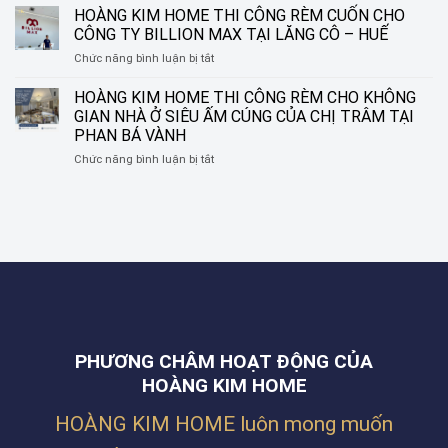
KIM
–
HOÀNG KIM HOME THI CÔNG RÈM CUỐN CHO
SẮC,
HOME
BIẾN
LIÊN
CÔNG TY BILLION MAX TẠI LĂNG CÔ – HUẾ
THI
Ô
CHIỂU,
ở
Chức năng bình luận bị tắt
CÔNG
CỬA
ĐÀ
HOÀNG
CỬA
THÀNH
NẴNG
KIM
HOÀNG KIM HOME THI CÔNG RÈM CHO KHÔNG
LƯỚI
MỘT
HOME
CHỐNG
TÁC
GIAN NHÀ Ở SIÊU ẤM CÚNG CỦA CHỊ TRÂM TẠI
THI
MUỖI
PHẨM
PHAN BÁ VÀNH
CÔNG
CHO
NGHỆ
ở
Chức năng bình luận bị tắt
RÈM
NHÀ
THUẬT
HOÀNG
CUỐN
ANH
KIM
CHO
THẮNG
HOME
CÔNG
TẠI
THI
TY
ĐƯỜNG
CÔNG
BILLION
NGUYỄN
RÈM
MAX
PHƯỚC
CHO
TẠI
NGUYÊN,
KHÔNG
LĂNG
THANH
GIAN
CÔ
KHÊ,
NHÀ
–
ĐÀ
Ở
HUẾ
NẴNG
PHƯƠNG CHÂM HOẠT ĐỘNG CỦA
SIÊU
ẤM
HOÀNG KIM HOME
CÚNG
CỦA
HOÀNG KIM HOME luôn mong muốn
CHỊ
TRÂM