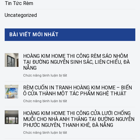
Tin Tức Rèm
Uncategorized
BÀI VIẾT MỚI NHẤT
HOÀNG KIM HOME THI CÔNG RÈM SÁO NHÔM
TẠI ĐƯỜNG NGUYỄN SINH SẮC, LIÊN CHIỂU, ĐÀ
NẴNG
ở
Chức năng bình luận bị tắt
HOÀNG
KIM
RÈM CUỐN IN TRANH HOÀNG KIM HOME – BIẾN
HOME
Ô CỬA THÀNH MỘT TÁC PHẨM NGHỆ THUẬT
THI
ở
Chức năng bình luận bị tắt
CÔNG
RÈM
RÈM
CUỐN
HOÀNG KIM HOME THI CÔNG CỬA LƯỚI CHỐNG
SÁO
IN
NHÔM
MUỖI CHO NHÀ ANH THẮNG TẠI ĐƯỜNG NGUYỄN
TRANH
TẠI
PHƯỚC NGUYÊN, THANH KHÊ, ĐÀ NẴNG
HOÀNG
ĐƯỜNG
ở
Chức năng bình luận bị tắt
KIM
NGUYỄN
HOÀNG
HOME
SINH