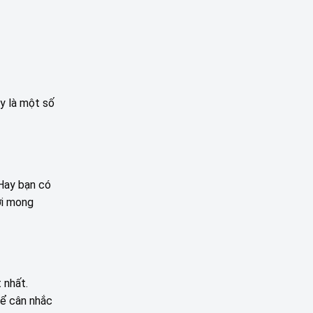
y là một số
 Hay bạn có
ới mong
 nhất.
hể cân nhắc