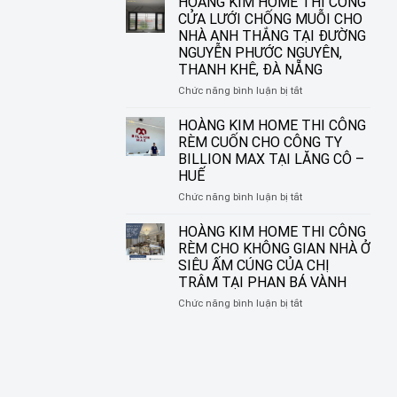
HOÀNG KIM HOME THI CÔNG
ĐƯỜNG
IN
CỬA LƯỚI CHỐNG MUỖI CHO
NGUYỄN
TRANH
NHÀ ANH THẮNG TẠI ĐƯỜNG
SINH
HOÀNG
NGUYỄN PHƯỚC NGUYÊN,
SẮC,
KIM
THANH KHÊ, ĐÀ NẴNG
LIÊN
HOME
CHIỂU,
–
ở
Chức năng bình luận bị tắt
ĐÀ
BIẾN
HOÀNG
NẴNG
Ô
KIM
HOÀNG KIM HOME THI CÔNG
CỬA
HOME
RÈM CUỐN CHO CÔNG TY
THÀNH
THI
BILLION MAX TẠI LĂNG CÔ –
MỘT
CÔNG
HUẾ
TÁC
CỬA
PHẨM
LƯỚI
ở
Chức năng bình luận bị tắt
NGHỆ
CHỐNG
HOÀNG
THUẬT
MUỖI
KIM
HOÀNG KIM HOME THI CÔNG
CHO
HOME
RÈM CHO KHÔNG GIAN NHÀ Ở
NHÀ
THI
SIÊU ẤM CÚNG CỦA CHỊ
ANH
CÔNG
TRÂM TẠI PHAN BÁ VÀNH
THẮNG
RÈM
TẠI
CUỐN
ở
Chức năng bình luận bị tắt
ĐƯỜNG
CHO
HOÀNG
NGUYỄN
CÔNG
KIM
PHƯỚC
TY
HOME
NGUYÊN,
BILLION
THI
THANH
MAX
CÔNG
KHÊ,
TẠI
RÈM