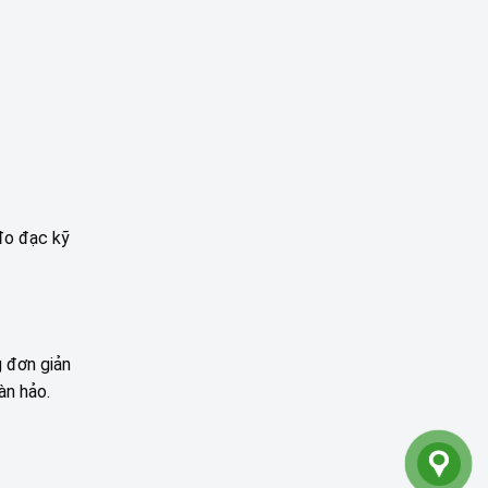
đo đạc kỹ
g đơn giản
àn hảo.