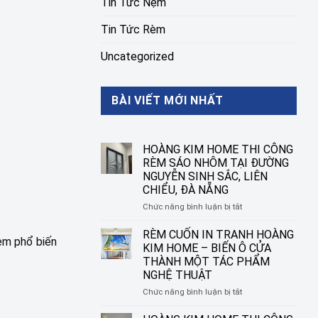
Tin Tức Nệm
Tin Tức Rèm
Uncategorized
BÀI VIẾT MỚI NHẤT
HOÀNG KIM HOME THI CÔNG
RÈM SÁO NHÔM TẠI ĐƯỜNG
NGUYỄN SINH SẮC, LIÊN
CHIỂU, ĐÀ NẴNG
ở
Chức năng bình luận bị tắt
HOÀNG
KIM
RÈM CUỐN IN TRANH HOÀNG
Rèm phổ biến
HOME
KIM HOME – BIẾN Ô CỬA
THI
THÀNH MỘT TÁC PHẨM
CÔNG
NGHỆ THUẬT
RÈM
SÁO
ở
Chức năng bình luận bị tắt
NHÔM
RÈM
TẠI
CUỐN