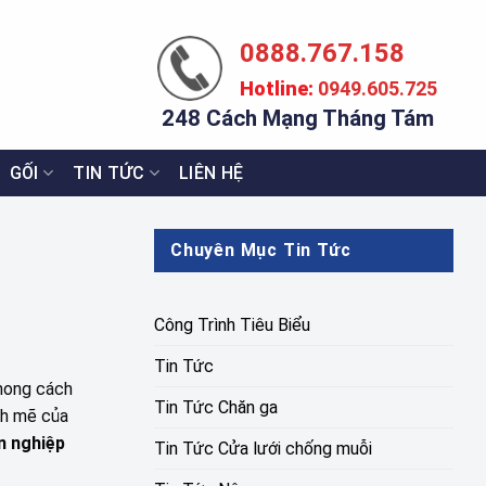
0888.767.158
Hotline:
0949.605.725
248 Cách Mạng Tháng Tám
GỐI
TIN TỨC
LIÊN HỆ
Chuyên Mục Tin Tức
Công Trình Tiêu Biểu
Tin Tức
phong cách
Tin Tức Chăn ga
nh mẽ của
n nghiệp
Tin Tức Cửa lưới chống muỗi