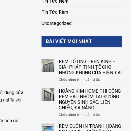
Tin Tức Nệm
Tin Tức Rèm
Uncategorized
BÀI VIẾT MỚI NHẤT
RÈM TỔ ONG TRÊN KÍNH –
GIẢI PHÁP TINH TẾ CHO
NHỮNG KHUNG CỬA HIỆN ĐẠI
ở
Chức năng bình luận bị tắt
RÈM
TỔ
HOÀNG KIM HOME THI CÔNG
 sử dụng cửa
ONG
RÈM SÁO NHÔM TẠI ĐƯỜNG
g nghĩa với
TRÊN
NGUYỄN SINH SẮC, LIÊN
KÍNH
CHIỂU, ĐÀ NẴNG
–
GIẢI
ở
Chức năng bình luận bị tắt
PHÁP
HOÀNG
ửa còn có
TINH
KIM
RÈM CUỐN IN TRANH HOÀNG
TẾ
HOME