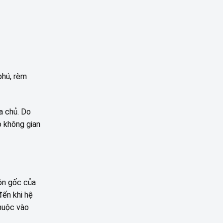
ĐƯỜNG
CHO
NGUYỄN
CÔNG
PHƯỚC
TY
NGUYÊN,
BILLION
THANH
MAX
KHÊ,
TẠI
ĐÀ
LĂNG
NẴNG
CÔ
–
phú, rèm
HUẾ
a chủ. Do
o không gian
ồn gốc của
đến khi hệ
thuộc vào