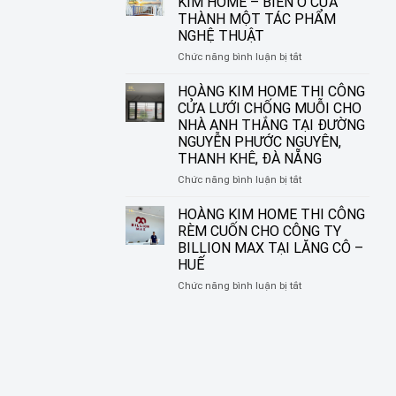
KIM HOME – BIẾN Ô CỬA
CHO
THI
THÀNH MỘT TÁC PHẨM
NHỮNG
CÔNG
NGHỆ THUẬT
KHUNG
RÈM
CỬA
SÁO
ở
Chức năng bình luận bị tắt
HIỆN
NHÔM
RÈM
ĐẠI
TẠI
CUỐN
HOÀNG KIM HOME THI CÔNG
ĐƯỜNG
IN
CỬA LƯỚI CHỐNG MUỖI CHO
NGUYỄN
TRANH
NHÀ ANH THẮNG TẠI ĐƯỜNG
SINH
HOÀNG
NGUYỄN PHƯỚC NGUYÊN,
SẮC,
KIM
THANH KHÊ, ĐÀ NẴNG
LIÊN
HOME
CHIỂU,
–
ở
Chức năng bình luận bị tắt
ĐÀ
BIẾN
HOÀNG
NẴNG
Ô
KIM
HOÀNG KIM HOME THI CÔNG
CỬA
HOME
RÈM CUỐN CHO CÔNG TY
THÀNH
THI
BILLION MAX TẠI LĂNG CÔ –
MỘT
CÔNG
HUẾ
TÁC
CỬA
PHẨM
LƯỚI
ở
Chức năng bình luận bị tắt
NGHỆ
CHỐNG
HOÀNG
THUẬT
MUỖI
KIM
CHO
HOME
NHÀ
THI
ANH
CÔNG
THẮNG
RÈM
TẠI
CUỐN