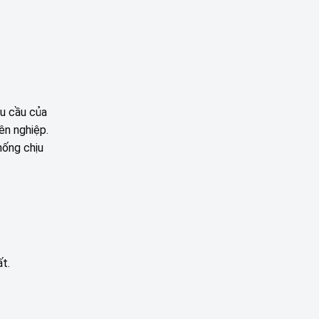
hu cầu của
ên nghiệp.
hống chịu
ất.