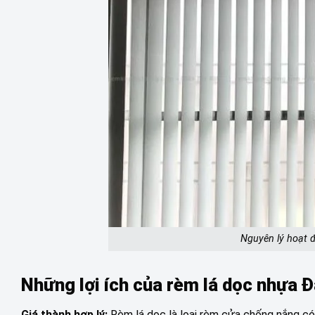
Nguyên lý hoạt 
Những lợi ích của rèm lá dọc nhựa 
Giá thành hợp lý:
Rèm lá dọc là loại rèm cửa chống nắng có g