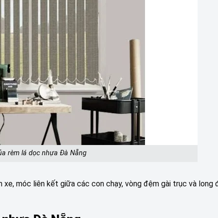
ủa rèm lá dọc nhựa Đà Nẵng
h xe, móc liên kết giữa các con chạy, vòng đệm gài trục và long 