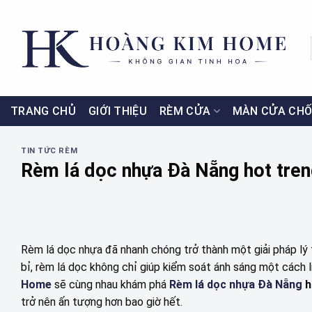
Skip
to
content
TRANG CHỦ
GIỚI THIỆU
RÈM CỬA
MÀN CỬA CHỐ
TIN TỨC RÈM
Rèm lá dọc nhựa Đà Nẵng hot tre
Rèm lá dọc nhựa đã nhanh chóng trở thành một giải pháp lý 
bỉ, rèm lá dọc không chỉ giúp kiểm soát ánh sáng một cách li
Home
sẽ cùng nhau khám phá
Rèm lá dọc nhựa Đà Nẵng
h
trở nên ấn tượng hơn bao giờ hết.