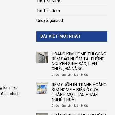
Tin Tức Nệm
Tin Tức Rèm
Uncategorized
BÀI VIẾT MỚI NHẤT
HOÀNG KIM HOME THI CÔNG
RÈM SÁO NHÔM TẠI ĐƯỜNG
NGUYỄN SINH SẮC, LIÊN
CHIỂU, ĐÀ NẴNG
ở
Chức năng bình luận bị tắt
HOÀNG
KIM
RÈM CUỐN IN TRANH HOÀNG
g lên nhau,
HOME
KIM HOME – BIẾN Ô CỬA
THI
 điều chỉnh
THÀNH MỘT TÁC PHẨM
CÔNG
NGHỆ THUẬT
RÈM
SÁO
ở
Chức năng bình luận bị tắt
NHÔM
RÈM
TẠI
CUỐN