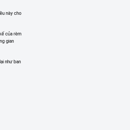
iều này cho
 kế của rèm
ng gian
ại như ban