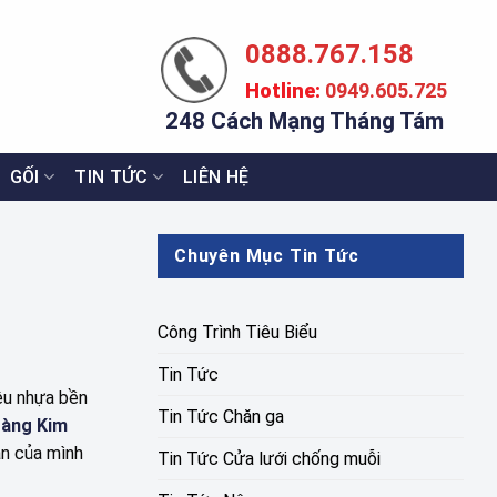
0888.767.158
Hotline:
0949.605.725
248 Cách Mạng Tháng Tám
GỐI
TIN TỨC
LIÊN HỆ
Chuyên Mục Tin Tức
Công Trình Tiêu Biểu
Tin Tức
iệu nhựa bền
Tin Tức Chăn ga
àng Kim
an của mình
Tin Tức Cửa lưới chống muỗi