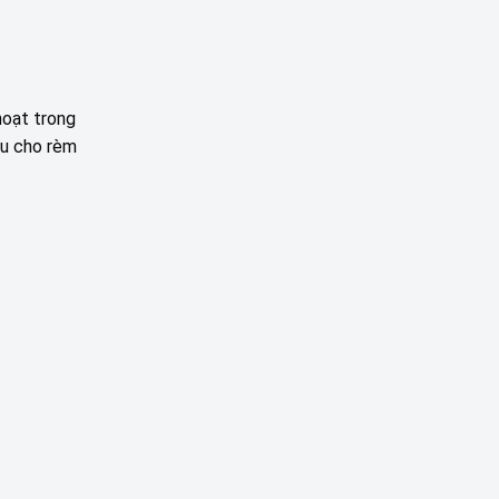
ĐÀ
LĂNG
CHO
NẴNG
CÔ
KHÔNG
–
GIAN
HUẾ
NHÀ
Ở
SIÊU
hoạt trong
ẤM
ầu cho rèm
CÚNG
CỦA
CHỊ
TRÂM
TẠI
PHAN
BÁ
VÀNH