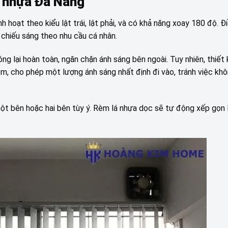
c nhựa Đà Nẵng
 hoạt theo kiểu lật trái, lật phải, và có khả năng xoay 180 độ. Đ
chiếu sáng theo nhu cầu cá nhân.
g lại hoàn toàn, ngăn chặn ánh sáng bên ngoài. Tuy nhiên, thiết
cm, cho phép một lượng ánh sáng nhất định đi vào, tránh việc khô
ột bên hoặc hai bên tùy ý. Rèm lá nhựa dọc sẽ tự động xếp gọn l