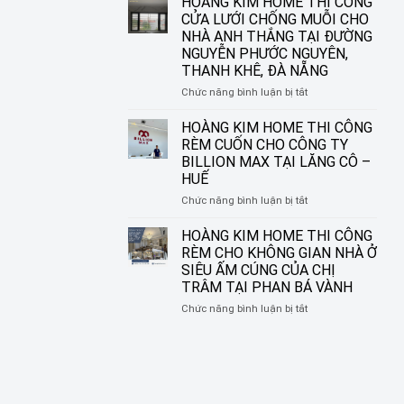
HOÀNG KIM HOME THI CÔNG
ĐƯỜNG
IN
CỬA LƯỚI CHỐNG MUỖI CHO
NGUYỄN
TRANH
NHÀ ANH THẮNG TẠI ĐƯỜNG
SINH
HOÀNG
NGUYỄN PHƯỚC NGUYÊN,
SẮC,
KIM
THANH KHÊ, ĐÀ NẴNG
LIÊN
HOME
CHIỂU,
–
ở
Chức năng bình luận bị tắt
ĐÀ
BIẾN
HOÀNG
NẴNG
Ô
KIM
HOÀNG KIM HOME THI CÔNG
CỬA
HOME
RÈM CUỐN CHO CÔNG TY
THÀNH
THI
BILLION MAX TẠI LĂNG CÔ –
MỘT
CÔNG
HUẾ
TÁC
CỬA
PHẨM
LƯỚI
ở
Chức năng bình luận bị tắt
NGHỆ
CHỐNG
HOÀNG
THUẬT
MUỖI
KIM
HOÀNG KIM HOME THI CÔNG
CHO
HOME
RÈM CHO KHÔNG GIAN NHÀ Ở
NHÀ
THI
SIÊU ẤM CÚNG CỦA CHỊ
ANH
CÔNG
TRÂM TẠI PHAN BÁ VÀNH
THẮNG
RÈM
TẠI
CUỐN
ở
Chức năng bình luận bị tắt
ĐƯỜNG
CHO
HOÀNG
NGUYỄN
CÔNG
KIM
PHƯỚC
TY
HOME
NGUYÊN,
BILLION
THI
THANH
MAX
CÔNG
KHÊ,
TẠI
RÈM