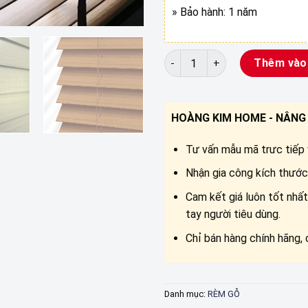
» Bảo hành: 1 năm
RÈM GỖ TỰ NHIÊN STW 061. 06
Thêm vào
HOÀNG KIM HOME - NÂNG 
Tư vấn mẫu mã trưc tiếp v
Nhận gia công kích thước 
Cam kết giá luôn tốt nhất
tay người tiêu dùng.
Chỉ bán hàng chính hãng, 
Danh mục:
RÈM GỖ