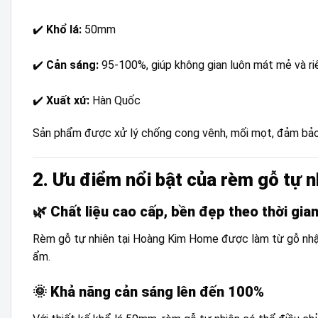
✔️
Khổ lá:
50mm
✔️
Cản sáng:
95-100%, giúp không gian luôn mát mẻ và ri
✔️
Xuất xứ:
Hàn Quốc
Sản phẩm được xử lý chống cong vênh, mối mọt, đảm bảo 
2. Ưu điểm nổi bật của rèm gỗ tự n
🌿
Chất liệu cao cấp, bền đẹp theo thời gia
Rèm gỗ tự nhiên tại Hoàng Kim Home được làm từ gỗ nhập k
ẩm.
🌞
Khả năng cản sáng lên đến 100%