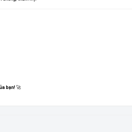
ủa bạn!
🚀