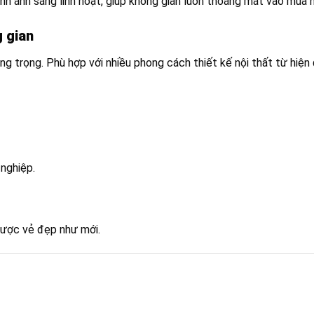
ỉnh ánh sáng linh hoạt, giúp không gian luôn thoáng mát vào mùa 
 gian
ọng. Phù hợp với nhiều phong cách thiết kế nội thất từ hiện đạ
nghiệp.
được vẻ đẹp như mới.