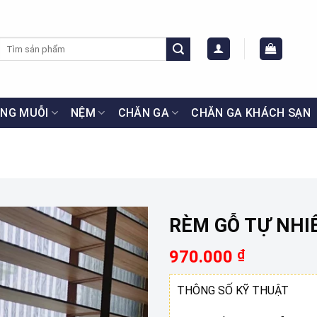
Tìm
kiếm:
NG MUỖI
NỆM
CHĂN GA
CHĂN GA KHÁCH SẠN
RÈM GỖ TỰ NHIÊ
970.000
₫
THÔNG SỐ KỸ THUẬT