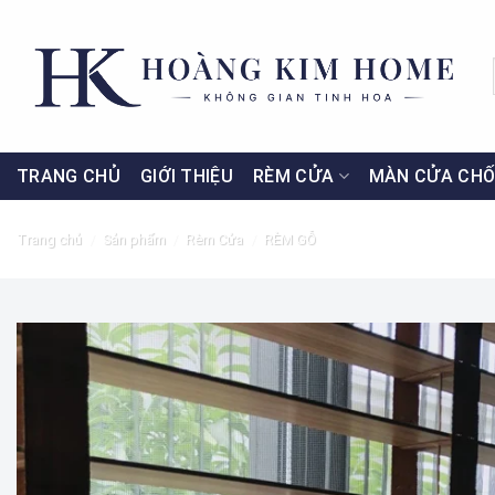
Skip
to
content
TRANG CHỦ
GIỚI THIỆU
RÈM CỬA
MÀN CỬA CHỐ
Trang chủ
/
Sản phẩm
/
Rèm Cửa
/
RÈM GỖ