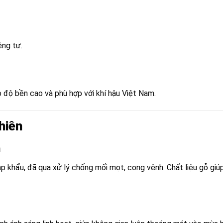
êng tư.
độ bền cao và phù hợp với khí hậu Việt Nam.
hiên
n
hẩu, đã qua xử lý chống mối mọt, cong vênh. Chất liệu gỗ giúp 