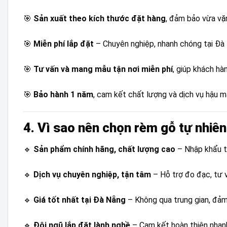
🎯
Sản xuất theo kích thước đặt hàng
, đảm bảo vừa vặn
🎯
Miễn phí lắp đặt
– Chuyên nghiệp, nhanh chóng tại Đà
🎯
Tư vấn và mang mẫu tận nơi miễn phí
, giúp khách hà
🎯
Bảo hành 1 năm
, cam kết chất lượng và dịch vụ hậu mã
4. Vì sao nên chọn rèm gỗ tự nhi
🔹
Sản phẩm chính hãng, chất lượng cao
– Nhập khẩu tr
🔹
Dịch vụ chuyên nghiệp, tận tâm
– Hỗ trợ đo đạc, tư v
🔹
Giá tốt nhất tại Đà Nẵng
– Không qua trung gian, đảm
🔹
Đội ngũ lắp đặt lành nghề
– Cam kết hoàn thiện nhan