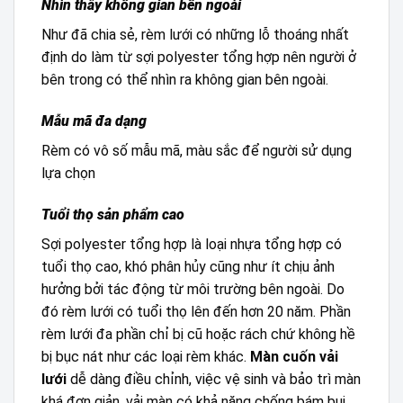
Nhìn thấy không gian bên ngoài
Như đã chia sẻ, rèm lưới có những lỗ thoáng nhất
định do làm từ sợi polyester tổng hợp nên người ở
bên trong có thể nhìn ra không gian bên ngoài.
Mẫu mã đa dạng
Rèm có vô số mẫu mã, màu sắc để người sử dụng
lựa chọn
Tuổi thọ sản phẩm cao
Sợi polyester tổng hợp là loại nhựa tổng hợp có
tuổi thọ cao, khó phân hủy cũng như ít chịu ảnh
hưởng bởi tác động từ môi trường bên ngoài. Do
đó rèm lưới có tuổi thọ lên đến hơn 20 năm. Phần
rèm lưới đa phần chỉ bị cũ hoặc rách chứ không hề
bị bục nát như các loại rèm khác.
Màn cuốn vải
lưới
dễ dàng điều chỉnh, việc vệ sinh và bảo trì màn
khá đơn giản, vải màn có khả năng chống bám bụi,