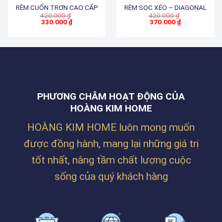
RÈM CUỐN TRƠN CAO CẤP
RÈM SỌC XÉO – DIAGONAL
Giá
Giá
420.000
₫
420.000
₫
gốc
gốc
330.000
₫
370.000
₫
Giá
là:
Giá
là:
hiện
420.000 ₫.
hiện
420.000 ₫.
tại
tại
là:
là:
330.000 ₫.
370.000 ₫.
PHƯƠNG CHÂM HOẠT ĐỘNG CỦA
HOÀNG KIM HOME
HOÀNG KIM HOME luôn mong muốn
được đồng hành, mang lại những giá trị
tốt nhất, nâng tầm chất lượng cuộc
sống của quý khách hàng