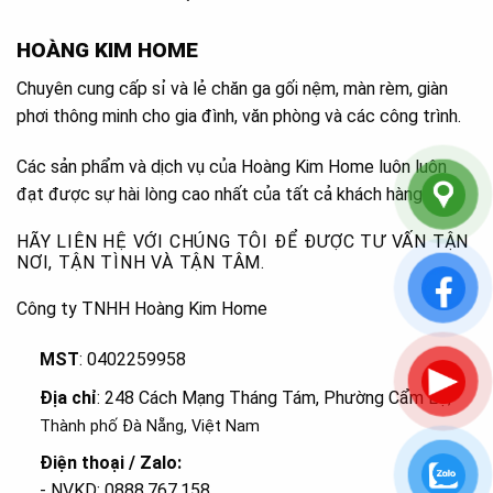
HOÀNG KIM HOME
Chuyên cung cấp sỉ và lẻ chăn ga gối nệm, màn rèm, giàn
phơi thông minh cho gia đình, văn phòng và các công trình.
Các sản phẩm và dịch vụ của Hoàng Kim Home luôn luôn
đạt được sự hài lòng cao nhất của tất cả khách hàng.
HÃY LIÊN HỆ VỚI CHÚNG TÔI ĐỂ ĐƯỢC TƯ VẤN TẬN
NƠI, TẬN TÌNH VÀ TẬN TÂM.
Công ty TNHH Hoàng Kim Home
MST
: 0402259958
Địa chỉ
: 248 Cách Mạng Tháng Tám, Phường Cẩm Lệ
,
Thành phố Đà Nẵng, Việt Nam
Điện thoại / Zalo:
- NVKD: 0888.767.158