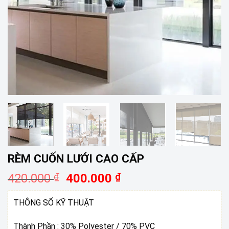
RÈM CUỐN LƯỚI CAO CẤP
Giá
Giá
420.000
₫
400.000
₫
gốc
hiện
là:
tại
THÔNG SỐ KỸ THUẬT
420.000 ₫.
là:
400.000 ₫.
Thành Phần : 30% Polyester / 70% PVC