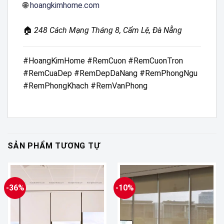
🌐
hoangkimhome.com
🏠
248 Cách Mạng Tháng 8, Cẩm Lệ, Đà Nẵng
#HoangKimHome #RemCuon #RemCuonTron
#RemCuaDep #RemDepDaNang #RemPhongNgu
#RemPhongKhach #RemVanPhong
SẢN PHẨM TƯƠNG TỰ
-36%
-10%