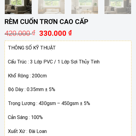
RÈM CUỐN TRƠN CAO CẤP
Giá
Giá
420.000
₫
330.000
₫
gốc
hiện
là:
tại
THÔNG SỐ KỸ THUẬT
420.000 ₫.
là:
330.000 ₫.
Cấu Trúc : 3 Lớp PVC / 1 Lớp Sợi Thủy Tinh
Khổ Rộng : 200cm
Độ Dày : 0.35mm ± 5%
Trọng Lượng : 430gsm – 450gsm ± 5%
Cản Sáng : 100%
Xuất Xứ : Đài Loan