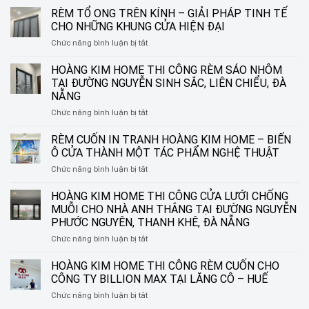
RÈM TỔ ONG TRÊN KÍNH – GIẢI PHÁP TINH TẾ
CHO NHỮNG KHUNG CỬA HIỆN ĐẠI
ở
Chức năng bình luận bị tắt
RÈM
TỔ
HOÀNG KIM HOME THI CÔNG RÈM SÁO NHÔM
ONG
TẠI ĐƯỜNG NGUYỄN SINH SẮC, LIÊN CHIỂU, ĐÀ
TRÊN
NẴNG
KÍNH
ở
Chức năng bình luận bị tắt
–
HOÀNG
GIẢI
KIM
PHÁP
RÈM CUỐN IN TRANH HOÀNG KIM HOME – BIẾN
HOME
TINH
Ô CỬA THÀNH MỘT TÁC PHẨM NGHỆ THUẬT
THI
TẾ
ở
Chức năng bình luận bị tắt
CÔNG
CHO
RÈM
RÈM
NHỮNG
CUỐN
HOÀNG KIM HOME THI CÔNG CỬA LƯỚI CHỐNG
SÁO
KHUNG
IN
NHÔM
CỬA
MUỖI CHO NHÀ ANH THẮNG TẠI ĐƯỜNG NGUYỄN
TRANH
TẠI
HIỆN
PHƯỚC NGUYÊN, THANH KHÊ, ĐÀ NẴNG
HOÀNG
ĐƯỜNG
ĐẠI
ở
Chức năng bình luận bị tắt
KIM
NGUYỄN
HOÀNG
HOME
SINH
KIM
–
HOÀNG KIM HOME THI CÔNG RÈM CUỐN CHO
SẮC,
HOME
BIẾN
LIÊN
CÔNG TY BILLION MAX TẠI LĂNG CÔ – HUẾ
THI
Ô
CHIỂU,
ở
Chức năng bình luận bị tắt
CÔNG
CỬA
ĐÀ
HOÀNG
CỬA