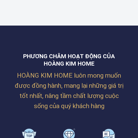
THÀNH
NẴNG
KIM
LƯỚI
MỘT
HOME
CHỐNG
TÁC
THI
MUỖI
PHẨM
CÔNG
CHO
NGHỆ
RÈM
NHÀ
THUẬT
CUỐN
ANH
CHO
THẮNG
CÔNG
TẠI
TY
ĐƯỜNG
BILLION
NGUYỄN
PHƯƠNG CHÂM HOẠT ĐỘNG CỦA
MAX
PHƯỚC
TẠI
HOÀNG KIM HOME
NGUYÊN,
LĂNG
THANH
CÔ
KHÊ,
HOÀNG KIM HOME luôn mong muốn
–
ĐÀ
HUẾ
NẴNG
được đồng hành, mang lại những giá trị
tốt nhất, nâng tầm chất lượng cuộc
sống của quý khách hàng