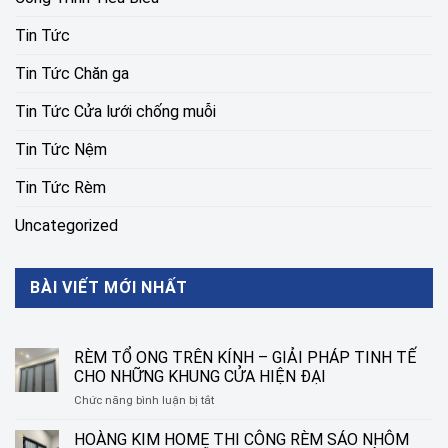
Tin Tức
Tin Tức Chăn ga
Tin Tức Cửa lưới chống muỗi
Tin Tức Nệm
Tin Tức Rèm
Uncategorized
BÀI VIẾT MỚI NHẤT
RÈM TỔ ONG TRÊN KÍNH – GIẢI PHÁP TINH TẾ
CHO NHỮNG KHUNG CỬA HIỆN ĐẠI
ở
Chức năng bình luận bị tắt
RÈM
TỔ
HOÀNG KIM HOME THI CÔNG RÈM SÁO NHÔM