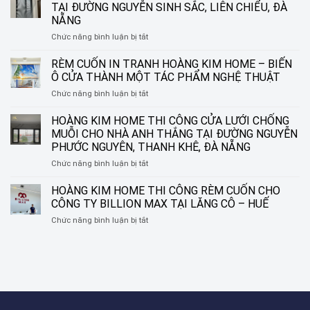
ONG
TẠI ĐƯỜNG NGUYỄN SINH SẮC, LIÊN CHIỂU, ĐÀ
TRÊN
NẴNG
KÍNH
ở
Chức năng bình luận bị tắt
–
HOÀNG
GIẢI
KIM
PHÁP
RÈM CUỐN IN TRANH HOÀNG KIM HOME – BIẾN
HOME
TINH
Ô CỬA THÀNH MỘT TÁC PHẨM NGHỆ THUẬT
THI
TẾ
ở
Chức năng bình luận bị tắt
CÔNG
CHO
RÈM
RÈM
NHỮNG
CUỐN
HOÀNG KIM HOME THI CÔNG CỬA LƯỚI CHỐNG
SÁO
KHUNG
IN
NHÔM
CỬA
MUỖI CHO NHÀ ANH THẮNG TẠI ĐƯỜNG NGUYỄN
TRANH
TẠI
HIỆN
PHƯỚC NGUYÊN, THANH KHÊ, ĐÀ NẴNG
HOÀNG
ĐƯỜNG
ĐẠI
ở
Chức năng bình luận bị tắt
KIM
NGUYỄN
HOÀNG
HOME
SINH
KIM
–
HOÀNG KIM HOME THI CÔNG RÈM CUỐN CHO
SẮC,
HOME
BIẾN
LIÊN
CÔNG TY BILLION MAX TẠI LĂNG CÔ – HUẾ
THI
Ô
CHIỂU,
ở
Chức năng bình luận bị tắt
CÔNG
CỬA
ĐÀ
HOÀNG
CỬA
THÀNH
NẴNG
KIM
LƯỚI
MỘT
HOME
CHỐNG
TÁC
THI
MUỖI
PHẨM
CÔNG
CHO
NGHỆ
RÈM
NHÀ
THUẬT
CUỐN
ANH