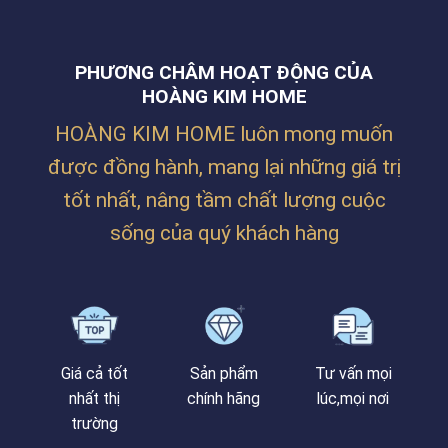
CHO
THẮNG
CÔNG
TẠI
TY
ĐƯỜNG
BILLION
NGUYỄN
PHƯƠNG CHÂM HOẠT ĐỘNG CỦA
MAX
PHƯỚC
TẠI
HOÀNG KIM HOME
NGUYÊN,
LĂNG
THANH
CÔ
KHÊ,
HOÀNG KIM HOME luôn mong muốn
–
ĐÀ
HUẾ
NẴNG
được đồng hành, mang lại những giá trị
tốt nhất, nâng tầm chất lượng cuộc
sống của quý khách hàng
Giá cả tốt
Sản phẩm
Tư vấn mọi
nhất thị
chính hãng
lúc,mọi nơi
trường