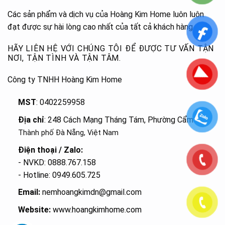
Các sản phẩm và dịch vụ của Hoàng Kim Home luôn luôn
đạt được sự hài lòng cao nhất của tất cả khách hàng.
HÃY LIÊN HỆ VỚI CHÚNG TÔI ĐỂ ĐƯỢC TƯ VẤN TẬN
NƠI, TẬN TÌNH VÀ TẬN TÂM.
Công ty TNHH Hoàng Kim Home
MST
: 0402259958
Địa chỉ
: 248 Cách Mạng Tháng Tám, Phường Cẩm Lệ
,
Thành phố Đà Nẵng, Việt Nam
Điện thoại / Zalo:
- NVKD: 0888.767.158
- Hotline: 0949.605.725
Email:
nemhoangkimdn@gmail.com
Website:
www.hoangkimhome.com