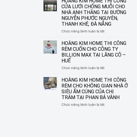
HOÀNG KIM HOME THI CÔNG
ĐƯỜNG
IN
CỬA LƯỚI CHỐNG MUỖI CHO
NGUYỄN
TRANH
NHÀ ANH THẮNG TẠI ĐƯỜNG
SINH
HOÀNG
NGUYỄN PHƯỚC NGUYÊN,
SẮC,
KIM
THANH KHÊ, ĐÀ NẴNG
LIÊN
HOME
CHIỂU,
–
ở
Chức năng bình luận bị tắt
ĐÀ
BIẾN
HOÀNG
NẴNG
Ô
KIM
HOÀNG KIM HOME THI CÔNG
CỬA
HOME
RÈM CUỐN CHO CÔNG TY
THÀNH
THI
BILLION MAX TẠI LĂNG CÔ –
MỘT
CÔNG
HUẾ
TÁC
CỬA
PHẨM
LƯỚI
ở
Chức năng bình luận bị tắt
NGHỆ
CHỐNG
HOÀNG
THUẬT
MUỖI
KIM
HOÀNG KIM HOME THI CÔNG
CHO
HOME
RÈM CHO KHÔNG GIAN NHÀ Ở
NHÀ
THI
SIÊU ẤM CÚNG CỦA CHỊ
ANH
CÔNG
TRÂM TẠI PHAN BÁ VÀNH
THẮNG
RÈM
TẠI
CUỐN
ở
Chức năng bình luận bị tắt
ĐƯỜNG
CHO
HOÀNG
NGUYỄN
CÔNG
KIM
PHƯỚC
TY
HOME
NGUYÊN,
BILLION
THI
THANH
MAX
CÔNG
KHÊ,
TẠI
RÈM