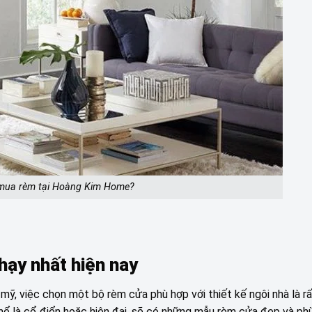
 mua rèm tại Hoàng Kim Home?
hạy nhất hiện nay
mỹ, việc chọn một bộ rèm cửa phù hợp với thiết kế ngôi nhà là r
thể là cổ điển hoặc hiện đại, sẽ có những mẫu rèm cửa đẹp và ph