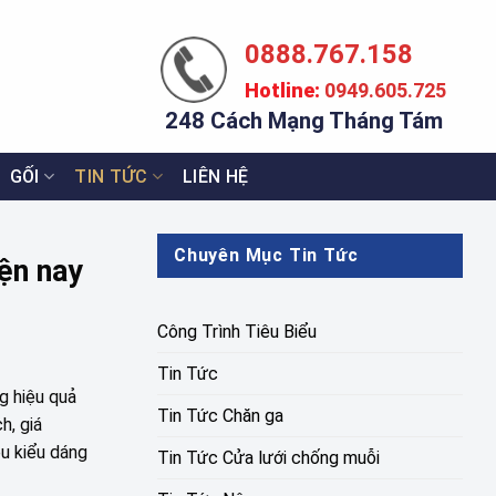
0888.767.158
Hotline:
0949.605.725
248 Cách Mạng Tháng Tám
GỐI
TIN TỨC
LIÊN HỆ
Chuyên Mục Tin Tức
iện nay
Công Trình Tiêu Biểu
Tin Tức
g hiệu quả
Tin Tức Chăn ga
h, giá
ều kiểu dáng
Tin Tức Cửa lưới chống muỗi