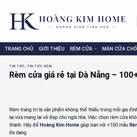
Skip
to
content
TRANG CHỦ
GIỚI THIỆU
RÈM CỬA
MÀN CỬA CHỐ
TIN TỨC
,
TIN TỨC RÈM
Rèm cửa giá rẻ tại Đà Nẵng – 100+
Rèm trang trí là sản phẩm không thể thiếu trong mỗi gia đìn
lại vừa mang lại vẻ đẹp cho ngôi nhà. Việc chọn rèm cửa khô
thành. Hãy để
Hoàng Kim Home
giúp bạn với +100 mẫu
Rèm
đa dạng.