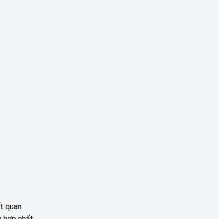
ất quan
ù hợp nhất