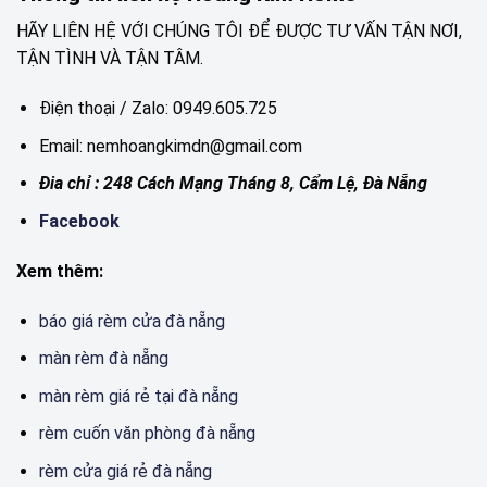
HÃY LIÊN HỆ VỚI CHÚNG TÔI ĐỂ ĐƯỢC TƯ VẤN TẬN NƠI,
TẬN TÌNH VÀ TẬN TÂM.
Điện thoại / Zalo: 0949.605.725
Email: nemhoangkimdn@gmail.com
Đia chỉ : 248 Cách Mạng Tháng 8, Cẩm Lệ, Đà Nẵng
Facebook
Xem thêm:
báo giá rèm cửa đà nẵng
màn rèm đà nẵng
màn rèm giá rẻ tại đà nẵng
rèm cuốn văn phòng đà nẵng
rèm cửa giá rẻ đà nẵng