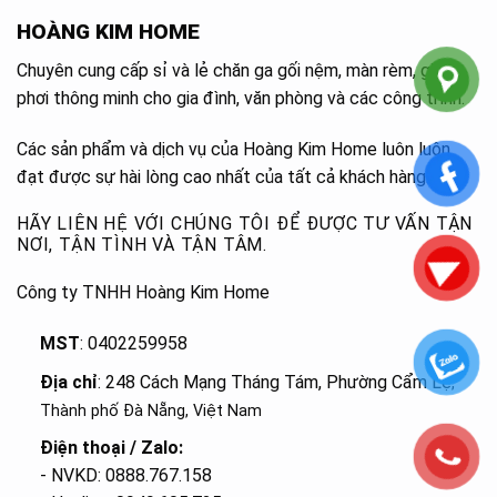
HOÀNG KIM HOME
Chuyên cung cấp sỉ và lẻ chăn ga gối nệm, màn rèm, giàn
phơi thông minh cho gia đình, văn phòng và các công trình.
Các sản phẩm và dịch vụ của Hoàng Kim Home luôn luôn
đạt được sự hài lòng cao nhất của tất cả khách hàng.
HÃY LIÊN HỆ VỚI CHÚNG TÔI ĐỂ ĐƯỢC TƯ VẤN TẬN
NƠI, TẬN TÌNH VÀ TẬN TÂM.
Công ty TNHH Hoàng Kim Home
MST
: 0402259958
Địa chỉ
: 248 Cách Mạng Tháng Tám, Phường Cẩm Lệ
,
Thành phố Đà Nẵng, Việt Nam
Điện thoại / Zalo:
- NVKD: 0888.767.158