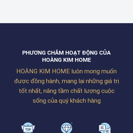
KIM
CHO
THẮNG
HOME
CÔNG
TẠI
THI
TY
ĐƯỜNG
CÔNG
BILLION
NGUYỄN
RÈM
MAX
PHƯỚC
CHO
TẠI
NGUYÊN,
KHÔNG
LĂNG
THANH
GIAN
CÔ
KHÊ,
NHÀ
–
ĐÀ
Ở
HUẾ
NẴNG
PHƯƠNG CHÂM HOẠT ĐỘNG CỦA
SIÊU
ẤM
HOÀNG KIM HOME
CÚNG
CỦA
HOÀNG KIM HOME luôn mong muốn
CHỊ
TRÂM
được đồng hành, mang lại những giá trị
TẠI
PHAN
tốt nhất, nâng tầm chất lượng cuộc
BÁ
VÀNH
sống của quý khách hàng