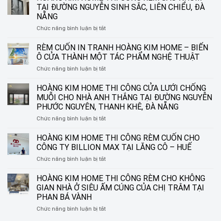
TẠI ĐƯỜNG NGUYỄN SINH SẮC, LIÊN CHIỂU, ĐÀ
NẴNG
ở
Chức năng bình luận bị tắt
HOÀNG
KIM
RÈM CUỐN IN TRANH HOÀNG KIM HOME – BIẾN
HOME
Ô CỬA THÀNH MỘT TÁC PHẨM NGHỆ THUẬT
THI
ở
Chức năng bình luận bị tắt
CÔNG
RÈM
RÈM
CUỐN
HOÀNG KIM HOME THI CÔNG CỬA LƯỚI CHỐNG
SÁO
IN
NHÔM
MUỖI CHO NHÀ ANH THẮNG TẠI ĐƯỜNG NGUYỄN
TRANH
TẠI
PHƯỚC NGUYÊN, THANH KHÊ, ĐÀ NẴNG
HOÀNG
ĐƯỜNG
ở
Chức năng bình luận bị tắt
KIM
NGUYỄN
HOÀNG
HOME
SINH
KIM
–
HOÀNG KIM HOME THI CÔNG RÈM CUỐN CHO
SẮC,
HOME
BIẾN
LIÊN
CÔNG TY BILLION MAX TẠI LĂNG CÔ – HUẾ
THI
Ô
CHIỂU,
ở
Chức năng bình luận bị tắt
CÔNG
CỬA
ĐÀ
HOÀNG
CỬA
THÀNH
NẴNG
KIM
HOÀNG KIM HOME THI CÔNG RÈM CHO KHÔNG
LƯỚI
MỘT
HOME
CHỐNG
TÁC
GIAN NHÀ Ở SIÊU ẤM CÚNG CỦA CHỊ TRÂM TẠI
THI
MUỖI
PHẨM
PHAN BÁ VÀNH
CÔNG
CHO
NGHỆ
ở
Chức năng bình luận bị tắt
RÈM
NHÀ
THUẬT
HOÀNG
CUỐN
ANH