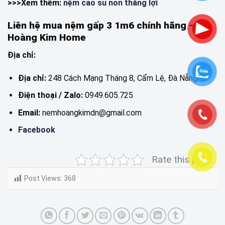
>>>Xem thêm:
nệm cao su non thắng lợi
Liên hệ mua nệm gấp 3 1m6 chính hãng –
Hoàng Kim Home
Địa chỉ:
Địa chỉ:
248 Cách Mạng Tháng 8, Cẩm Lệ, Đà Nẵng
Điện thoại / Zalo:
0949.605.725
Email:
nemhoangkimdn@gmail.com
Facebook
Rate this post
Post Views:
368