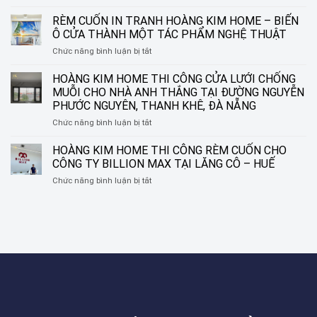
HOÀNG
GIẢI
KIM
PHÁP
RÈM CUỐN IN TRANH HOÀNG KIM HOME – BIẾN
HOME
TINH
Ô CỬA THÀNH MỘT TÁC PHẨM NGHỆ THUẬT
THI
TẾ
ở
Chức năng bình luận bị tắt
CÔNG
CHO
RÈM
RÈM
NHỮNG
CUỐN
HOÀNG KIM HOME THI CÔNG CỬA LƯỚI CHỐNG
SÁO
KHUNG
IN
NHÔM
CỬA
MUỖI CHO NHÀ ANH THẮNG TẠI ĐƯỜNG NGUYỄN
TRANH
TẠI
HIỆN
PHƯỚC NGUYÊN, THANH KHÊ, ĐÀ NẴNG
HOÀNG
ĐƯỜNG
ĐẠI
ở
Chức năng bình luận bị tắt
KIM
NGUYỄN
HOÀNG
HOME
SINH
KIM
–
HOÀNG KIM HOME THI CÔNG RÈM CUỐN CHO
SẮC,
HOME
BIẾN
LIÊN
CÔNG TY BILLION MAX TẠI LĂNG CÔ – HUẾ
THI
Ô
CHIỂU,
ở
Chức năng bình luận bị tắt
CÔNG
CỬA
ĐÀ
HOÀNG
CỬA
THÀNH
NẴNG
KIM
LƯỚI
MỘT
HOME
CHỐNG
TÁC
THI
MUỖI
PHẨM
CÔNG
CHO
NGHỆ
RÈM
NHÀ
THUẬT
CUỐN
ANH
CHO
THẮNG
CÔNG
TẠI
TY
ĐƯỜNG
BILLION
NGUYỄN