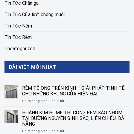
Tin Tức Chăn ga
Tin Tức Cửa lưới chống muỗi
Tin Tức Nệm
Tin Tức Rèm
Uncategorized
BÀI VIẾT MỚI NHẤT
RÈM TỔ ONG TRÊN KÍNH – GIẢI PHÁP TINH TẾ
CHO NHỮNG KHUNG CỬA HIỆN ĐẠI
ở
Chức năng bình luận bị tắt
RÈM
TỔ
HOÀNG KIM HOME THI CÔNG RÈM SÁO NHÔM
ONG
TẠI ĐƯỜNG NGUYỄN SINH SẮC, LIÊN CHIỂU, ĐÀ
TRÊN
NẴNG
KÍNH
ở
Chức năng bình luận bị tắt
–