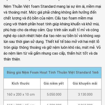
Nệm Thuần Việt foam Standard mang lại sự êm ái, mềm mại
và thoáng mát. Mức giá phải chăng không ảnh hưởng đến
chất lượng và độ bền của nệm. Cấu tạo foam mềm mại
cùng với thành phần hoạt tính giúp kháng khuẩn và khử mùi,
phù hợp cho da nhạy cảm. Quy trình sản xuất tỉ mỉ và công
nghệ ép cách nhiệt hiện đại tạo nên sự bền bỉ và không xẹp
lún sau thời gian sử dụng. Thiết kế tế bào mở với hai mặt lỗ
tròn giúp thông thoáng và giữ nệm luôn khô ráo, mát mẻ. Vỏ
áo nệm làm từ vải gấm nhung cao cấp, thấm hút tốt và da
thân thiện.
Bảng giá Nệm Foam Hoạt Tính Thuần Việt Standard 1m6
Kích thước
Giá niêm yết
Giá khuyến mãi
160 x 200 x 10 cm
5.050.000
3.130.000