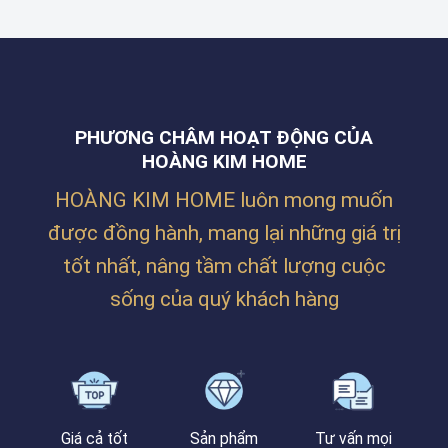
THI
TY
ĐƯỜNG
CÔNG
BILLION
NGUYỄN
RÈM
MAX
PHƯỚC
CHO
TẠI
NGUYÊN,
KHÔNG
LĂNG
THANH
GIAN
CÔ
KHÊ,
NHÀ
–
ĐÀ
Ở
HUẾ
NẴNG
PHƯƠNG CHÂM HOẠT ĐỘNG CỦA
SIÊU
ẤM
HOÀNG KIM HOME
CÚNG
CỦA
HOÀNG KIM HOME luôn mong muốn
CHỊ
TRÂM
được đồng hành, mang lại những giá trị
TẠI
PHAN
tốt nhất, nâng tầm chất lượng cuộc
BÁ
VÀNH
sống của quý khách hàng
Giá cả tốt
Sản phẩm
Tư vấn mọi