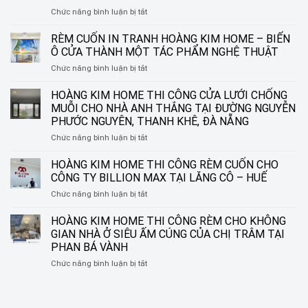
ở
Chức năng bình luận bị tắt
HOÀNG
KIM
RÈM CUỐN IN TRANH HOÀNG KIM HOME – BIẾN
HOME
Ô CỬA THÀNH MỘT TÁC PHẨM NGHỆ THUẬT
THI
ở
Chức năng bình luận bị tắt
CÔNG
RÈM
RÈM
CUỐN
HOÀNG KIM HOME THI CÔNG CỬA LƯỚI CHỐNG
SÁO
IN
NHÔM
MUỖI CHO NHÀ ANH THẮNG TẠI ĐƯỜNG NGUYỄN
TRANH
TẠI
PHƯỚC NGUYÊN, THANH KHÊ, ĐÀ NẴNG
HOÀNG
ĐƯỜNG
ở
Chức năng bình luận bị tắt
KIM
NGUYỄN
HOÀNG
HOME
SINH
KIM
–
HOÀNG KIM HOME THI CÔNG RÈM CUỐN CHO
SẮC,
HOME
BIẾN
LIÊN
CÔNG TY BILLION MAX TẠI LĂNG CÔ – HUẾ
THI
Ô
CHIỂU,
ở
Chức năng bình luận bị tắt
CÔNG
CỬA
ĐÀ
HOÀNG
CỬA
THÀNH
NẴNG
KIM
HOÀNG KIM HOME THI CÔNG RÈM CHO KHÔNG
LƯỚI
MỘT
HOME
CHỐNG
TÁC
GIAN NHÀ Ở SIÊU ẤM CÚNG CỦA CHỊ TRÂM TẠI
THI
MUỖI
PHẨM
PHAN BÁ VÀNH
CÔNG
CHO
NGHỆ
ở
Chức năng bình luận bị tắt
RÈM
NHÀ
THUẬT
HOÀNG
CUỐN
ANH
KIM
CHO
THẮNG
HOME
CÔNG
TẠI