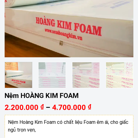
Nệm HOÀNG KIM FOAM
Khoảng
2.200.000
₫
–
4.700.000
₫
giá:
từ
Nệm Hoàng Kim Foam có chất liệu Foam êm ái, cho giấc
2.200.000 ₫
ngủ trọn vẹn,
đến