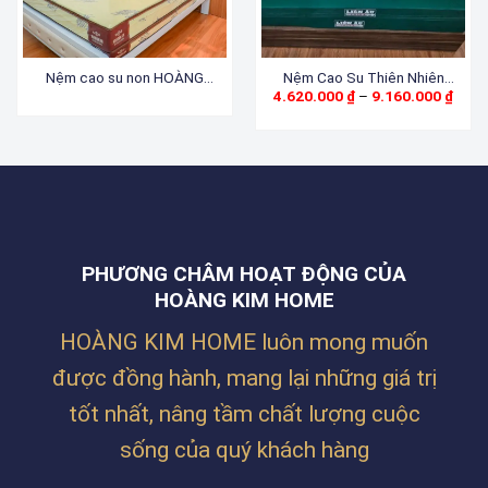
Nệm cao su non HOÀNG
Nệm Cao Su Thiên Nhiên
Khoả
4.620.000
₫
–
9.160.000
₫
KIM
Latex
giá:
từ
4.62
đến
9.16
PHƯƠNG CHÂM HOẠT ĐỘNG CỦA
HOÀNG KIM HOME
HOÀNG KIM HOME luôn mong muốn
được đồng hành, mang lại những giá trị
tốt nhất, nâng tầm chất lượng cuộc
sống của quý khách hàng