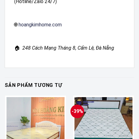
(Hotline/Zalo 24/7)
🌐
hoangkimhome.com
🏠
248 Cách Mạng Tháng 8, Cẩm Lệ, Đà Nẵng
SẢN PHẨM TƯƠNG TỰ
-39%