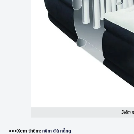
Điểm n
>>>Xem thêm:
nệm đà nẵng