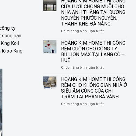
HOÀNG KIM HOME THI CÔNG
ĐƯỜNG
IN
CỬA LƯỚI CHỐNG MUỖI CHO
NGUYỄN
TRANH
NHÀ ANH THẮNG TẠI ĐƯỜNG
SINH
HOÀNG
NGUYỄN PHƯỚC NGUYÊN,
SẮC,
KIM
THANH KHÊ, ĐÀ NẴNG
LIÊN
HOME
 công ty
CHIỂU,
–
ở
Chức năng bình luận bị tắt
ĐÀ
t sống bán
BIẾN
HOÀNG
NẴNG
Ô
KIM
HOÀNG KIM HOME THI CÔNG
King Koil
CỬA
HOME
RÈM CUỐN CHO CÔNG TY
 lò xo King
THÀNH
THI
BILLION MAX TẠI LĂNG CÔ –
MỘT
CÔNG
HUẾ
TÁC
CỬA
PHẨM
LƯỚI
ở
Chức năng bình luận bị tắt
NGHỆ
CHỐNG
HOÀNG
THUẬT
MUỖI
KIM
HOÀNG KIM HOME THI CÔNG
CHO
HOME
RÈM CHO KHÔNG GIAN NHÀ Ở
NHÀ
THI
SIÊU ẤM CÚNG CỦA CHỊ
ANH
CÔNG
TRÂM TẠI PHAN BÁ VÀNH
THẮNG
RÈM
TẠI
CUỐN
ở
Chức năng bình luận bị tắt
ĐƯỜNG
CHO
HOÀNG
NGUYỄN
CÔNG
KIM
PHƯỚC
TY
HOME
NGUYÊN,
BILLION
THI
THANH
MAX
CÔNG
KHÊ,
TẠI
RÈM