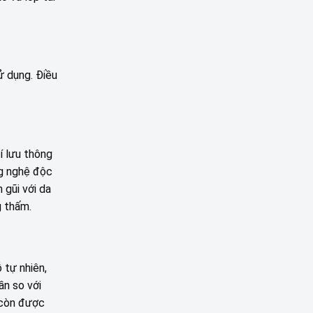
ử dụng. Điều
í lưu thông
ng nghệ độc
 gũi với da
g thấm.
 tự nhiên,
ần so với
 còn được