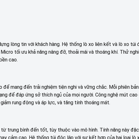
dựng lòng tin với khách hàng. Hệ thống lò xo liên kết và lò xo tú
Micro tối ưu khả năng nâng đỡ, thoải mái và thoáng khí. Thử ng
bền cao.
ò xo để mang đến trải nghiệm tiện nghi và vững chắc. Mỗi phiên b
 dạng để đáp ứng sở thích ngủ của mọi người. Công nghệ mút cao
 giảm rung động và áp lực, và tăng tính thoáng mát.
từ trung bình đến tốt, tùy thuộc vào mô hình. Tính năng này đặc
y cảm cao. Hệ thống túi độc lập với sự kết hợp của hai loại lò x