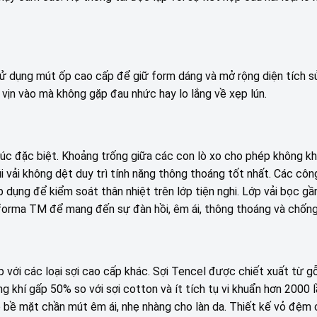
sử dụng mút ốp cao cấp để giữ form dáng và mở rộng diện tích s
vịn vào mà không gặp đau nhức hay lo lắng về xẹp lún.
rúc đặc biệt. Khoảng trống giữa các con lò xo cho phép không kh
 vải không dệt duy trì tính năng thông thoáng tốt nhất. Các cô
ng để kiểm soát thân nhiệt trên lớp tiện nghi. Lớp vải bọc gần
forma TM để mang đến sự đàn hồi, êm ái, thông thoáng và chốn
ợp với các loại sợi cao cấp khác. Sợi Tencel được chiết xuất từ gỗ
 khí gấp 50% so với sợi cotton và ít tích tụ vi khuẩn hơn 2000 l
 bề mặt chần mút êm ái, nhẹ nhàng cho làn da. Thiết kế vỏ đệm