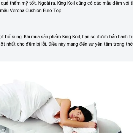
 quả thẩm mỹ tốt. Ngoài ra, King Koil cũng có các mẫu đệm với t
ư mẫu Verona Cushion Euro Top.
ột bổ sung. Khi mua sản phẩm King Koil, bạn sẽ được bảo hành t
tốt nhất cho đệm bị lỗi. Điều này mang đến sự yên tâm trong thời