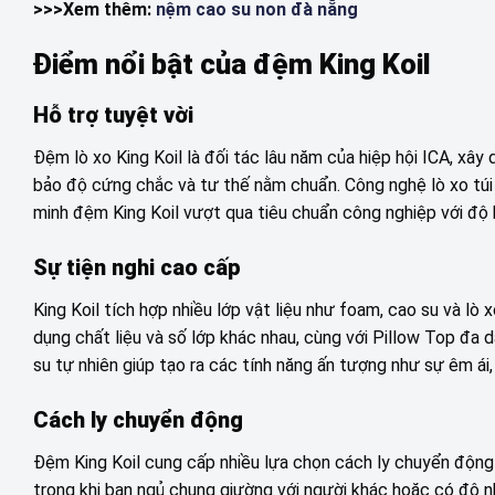
>>>Xem thêm:
nệm cao su non đà nẵng
Điểm nổi bật của đệm King Koil
Hỗ trợ tuyệt vời
Đệm lò xo King Koil là đối tác lâu năm của hiệp hội ICA, xây 
bảo độ cứng chắc và tư thế nằm chuẩn. Công nghệ lò xo túi 
minh đệm King Koil vượt qua tiêu chuẩn công nghiệp với độ 
Sự tiện nghi cao cấp
King Koil tích hợp nhiều lớp vật liệu như foam, cao su và l
dụng chất liệu và số lớp khác nhau, cùng với Pillow Top đa
su tự nhiên giúp tạo ra các tính năng ấn tượng như sự êm ái,
Cách ly chuyển động
Đệm King Koil cung cấp nhiều lựa chọn cách ly chuyển động 
trọng khi bạn ngủ chung giường với người khác hoặc có độ nhạ