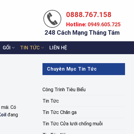
0888.767.158
Hotline:
0949.605.725
248 Cách Mạng Tháng Tám
GỐI
TIN TỨC
LIÊN HỆ
Chuyên Mục Tin Tức
Công Trình Tiêu Biểu
Tin Tức
 mái. Có
Tin Tức Chăn ga
oil
đang
Tin Tức Cửa lưới chống muỗi