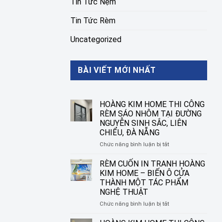
Tin Tức Nệm
Tin Tức Rèm
Uncategorized
BÀI VIẾT MỚI NHẤT
HOÀNG KIM HOME THI CÔNG
RÈM SÁO NHÔM TẠI ĐƯỜNG
NGUYỄN SINH SẮC, LIÊN
CHIỂU, ĐÀ NẴNG
ở
Chức năng bình luận bị tắt
HOÀNG
KIM
RÈM CUỐN IN TRANH HOÀNG
HOME
KIM HOME – BIẾN Ô CỬA
THI
THÀNH MỘT TÁC PHẨM
CÔNG
NGHỆ THUẬT
RÈM
SÁO
ở
Chức năng bình luận bị tắt
NHÔM
RÈM
TẠI
CUỐN