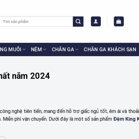
Tìm
kiếm:
NG MUỖI
NỆM
CHĂN GA
CHĂN GA KHÁCH SẠN
nhất năm 2024
ông nghệ tiên tiến, mang đến hỗ trợ giấc ngủ tốt, êm ái và thoải
ẫn. Miễn phí vận chuyển. Dưới đây là một số sản phẩm
Đệm King K