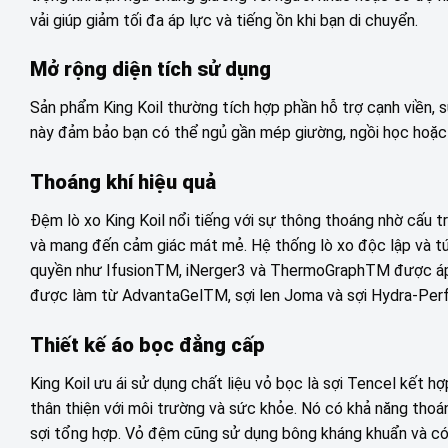
vải giúp giảm tối đa áp lực và tiếng ồn khi bạn di chuyển.
Mở rộng diện tích sử dụng
Sản phẩm King Koil thường tích hợp phần hỗ trợ cạnh viền, 
này đảm bảo bạn có thể ngủ gần mép giường, ngồi học hoặc 
Thoáng khí hiệu quả
Đệm lò xo King Koil nổi tiếng với sự thông thoáng nhờ cấu t
và mang đến cảm giác mát mẻ. Hệ thống lò xo độc lập và túi
quyền như IfusionTM, iNerger3 và ThermoGraphTM được áp dụ
được làm từ AdvantaGelTM, sợi len Joma và sợi Hydra-Per
Thiết kế áo bọc đẳng cấp
King Koil ưu ái sử dụng chất liệu vỏ bọc là sợi Tencel kết h
thân thiện với môi trường và sức khỏe. Nó có khả năng thoáng
sợi tổng hợp. Vỏ đệm cũng sử dụng bông kháng khuẩn và có