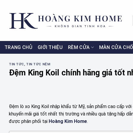
Skip
to
content
TRANG CHỦ
GIỚI THIỆU
RÈM CỬA
MÀN CỬA CHỐ
TIN TỨC
,
TIN TỨC NỆM
Đệm King Koil chính hãng giá tốt 
Đệm lò xo King Koil nhập khẩu từ Mỹ, sản phẩm cao cấp với c
khuyến mãi giá tốt nhất thị trường và nhiều quà tặng hấp d
được phân phối tại
Hoàng Kim Home
.