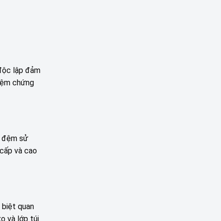
i độc lập đảm
hiệm chứng
ản đệm sử
 cấp và cao
 biệt quan
o và lớp túi