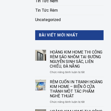
Tin Tức Nệm
Tin Tức Rèm
Uncategorized
BÀI VIẾT MỚI NHẤT
HOÀNG KIM HOME THI CÔNG
RÈM SÁO NHÔM TẠI ĐƯỜNG
NGUYỄN SINH SẮC, LIÊN
CHIỂU, ĐÀ NẴNG
ở
Chức năng bình luận bị tắt
HOÀNG
KIM
RÈM CUỐN IN TRANH HOÀNG
HOME
KIM HOME – BIẾN Ô CỬA
THI
THÀNH MỘT TÁC PHẨM
CÔNG
NGHỆ THUẬT
RÈM
SÁO
ở
Chức năng bình luận bị tắt
NHÔM
RÈM
TẠI
CUỐN