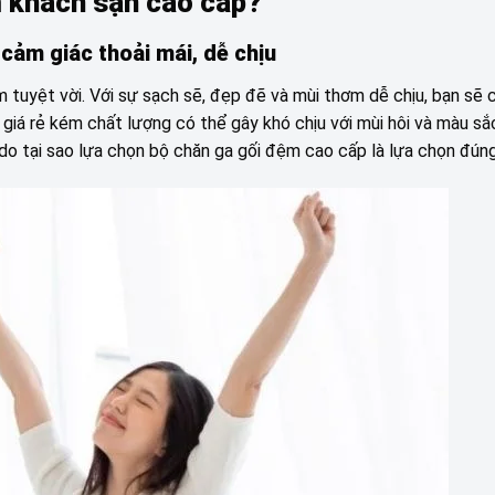
m khách sạn cao cấp?
cảm giác thoải mái, dễ chịu
 tuyệt vời. Với sự sạch sẽ, đẹp đẽ và mùi thơm dễ chịu, bạn sẽ
i giá rẻ kém chất lượng có thể gây khó chịu với mùi hôi và màu sắ
do tại sao lựa chọn bộ chăn ga gối đệm cao cấp là lựa chọn đún