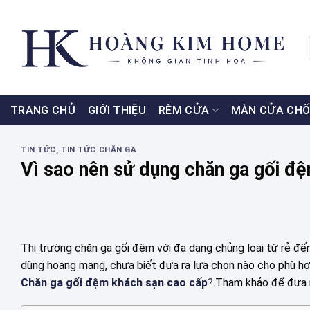
Skip
to
content
TRANG CHỦ
GIỚI THIỆU
RÈM CỬA
MÀN CỬA CHỐ
TIN TỨC
,
TIN TỨC CHĂN GA
Vì sao nên sử dụng chăn ga gối đ
Thị trường chăn ga gối đệm với đa dạng chủng loại từ rẻ đến
dùng hoang mang, chưa biết đưa ra lựa chọn nào cho phù hợ
Chăn ga gối đệm khách sạn cao cấp
?.
Tham khảo để đưa r