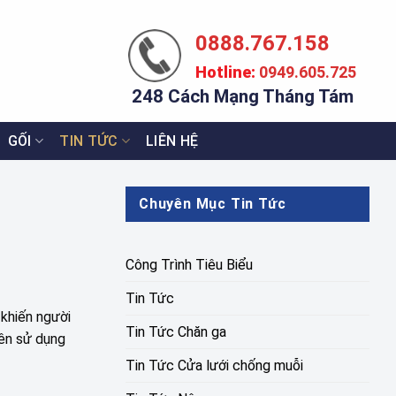
0888.767.158
Hotline:
0949.605.725
248 Cách Mạng Tháng Tám
GỐI
TIN TỨC
LIÊN HỆ
Chuyên Mục Tin Tức
Công Trình Tiêu Biểu
Tin Tức
 khiến người
Tin Tức Chăn ga
nên sử dụng
Tin Tức Cửa lưới chống muỗi