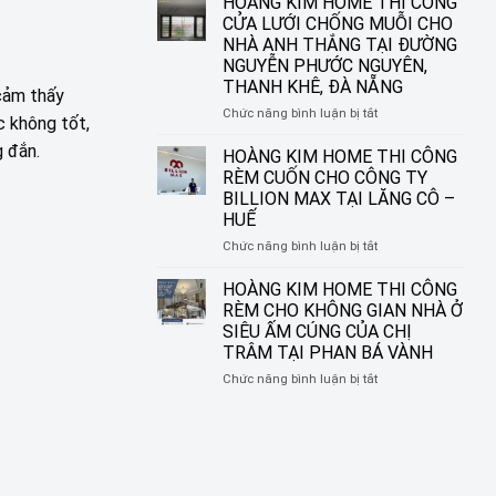
HOÀNG KIM HOME THI CÔNG
ĐƯỜNG
IN
CỬA LƯỚI CHỐNG MUỖI CHO
NGUYỄN
TRANH
NHÀ ANH THẮNG TẠI ĐƯỜNG
SINH
HOÀNG
NGUYỄN PHƯỚC NGUYÊN,
SẮC,
KIM
THANH KHÊ, ĐÀ NẴNG
LIÊN
HOME
 cảm thấy
CHIỂU,
–
ở
Chức năng bình luận bị tắt
c không tốt,
ĐÀ
BIẾN
HOÀNG
NẴNG
Ô
g đắn.
KIM
HOÀNG KIM HOME THI CÔNG
CỬA
HOME
RÈM CUỐN CHO CÔNG TY
THÀNH
THI
BILLION MAX TẠI LĂNG CÔ –
MỘT
CÔNG
HUẾ
TÁC
CỬA
PHẨM
LƯỚI
ở
Chức năng bình luận bị tắt
NGHỆ
CHỐNG
HOÀNG
THUẬT
MUỖI
KIM
HOÀNG KIM HOME THI CÔNG
CHO
HOME
RÈM CHO KHÔNG GIAN NHÀ Ở
NHÀ
THI
SIÊU ẤM CÚNG CỦA CHỊ
ANH
CÔNG
TRÂM TẠI PHAN BÁ VÀNH
THẮNG
RÈM
TẠI
CUỐN
ở
Chức năng bình luận bị tắt
ĐƯỜNG
CHO
HOÀNG
NGUYỄN
CÔNG
KIM
PHƯỚC
TY
HOME
NGUYÊN,
BILLION
THI
THANH
MAX
CÔNG
KHÊ,
TẠI
RÈM