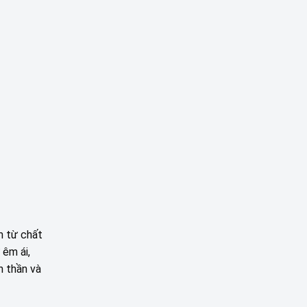
ĐÀ
LĂNG
CHO
NẴNG
CÔ
KHÔNG
–
GIAN
HUẾ
NHÀ
Ở
SIÊU
ẤM
CÚNG
CỦA
CHỊ
TRÂM
TẠI
PHAN
BÁ
VÀNH
m từ chất
 êm ái,
h thần và