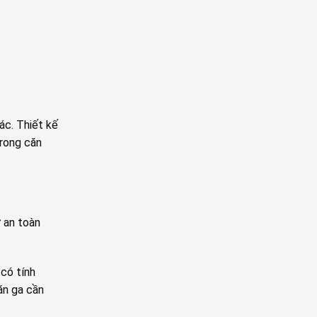
ác. Thiết kế
trong căn
 an toàn
có tính
ăn ga cần