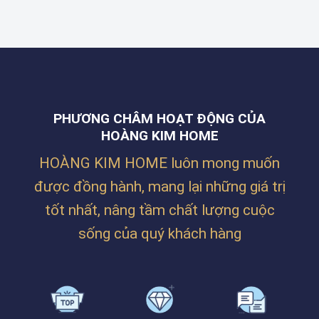
THẮNG
HOME
CÔNG
TẠI
THI
TY
ĐƯỜNG
CÔNG
BILLION
NGUYỄN
RÈM
MAX
PHƯỚC
CHO
TẠI
NGUYÊN,
KHÔNG
LĂNG
THANH
GIAN
CÔ
KHÊ,
NHÀ
–
ĐÀ
Ở
HUẾ
NẴNG
PHƯƠNG CHÂM HOẠT ĐỘNG CỦA
SIÊU
ẤM
HOÀNG KIM HOME
CÚNG
CỦA
HOÀNG KIM HOME luôn mong muốn
CHỊ
TRÂM
được đồng hành, mang lại những giá trị
TẠI
PHAN
tốt nhất, nâng tầm chất lượng cuộc
BÁ
VÀNH
sống của quý khách hàng