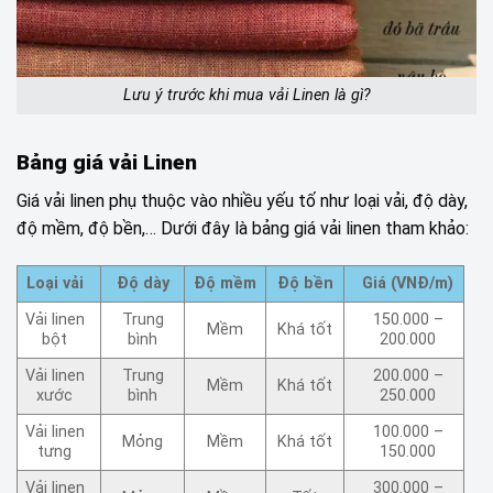
Lưu ý trước khi mua vải Linen là gì?
Bảng giá vải Linen
Giá vải linen phụ thuộc vào nhiều yếu tố như loại vải, độ dày,
độ mềm, độ bền,… Dưới đây là bảng giá vải linen tham khảo:
Loại vải
Độ dày
Độ mềm
Độ bền
Giá (VNĐ/m)
Vải linen
Trung
150.000 –
Mềm
Khá tốt
bột
bình
200.000
Vải linen
Trung
200.000 –
Mềm
Khá tốt
xước
bình
250.000
Vải linen
100.000 –
Mỏng
Mềm
Khá tốt
tưng
150.000
Vải linen
300.000 –