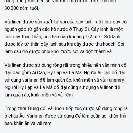
hang động thời tiền sử với tuổi thọ được ước tính hơn
30.000 năm tuổi.
Vải linen được sản xuất từ sợi của cây lanh, một loại cây có
nguồn gốc từ gần các hồ nước ở Thụy Sĩ. Cây lanh là một
loại cây thân thảo, có thân cao khoảng 1-2 mét. Sợi lanh
được lấy từ thân cây lanh sau khi cây được thu hoạch. Sợi
lanh sau đó được phơi khô, tước sợi và dệt thành vải.
Vải linen được sử dụng rộng rãi trong nhiều nền văn minh cổ
đại, bao gồm Ai Cập, Hy Lạp và La Mã. Người Ai Cập cổ đại
sử dụng vải linen để làm quần áo, khăn mền và vải funerary.
Người Hy Lạp và La Mã cổ đại cũng sử dụng vải linen để
làm quần áo, khăn mền và vải rèm.
Trong thời Trung cổ, vải linen tiếp tục được sử dụng rộng rãi
ở châu Âu. Vải linen được sử dụng để làm quần áo, khăn trải
bàn, khăn ăn và vải rèm.