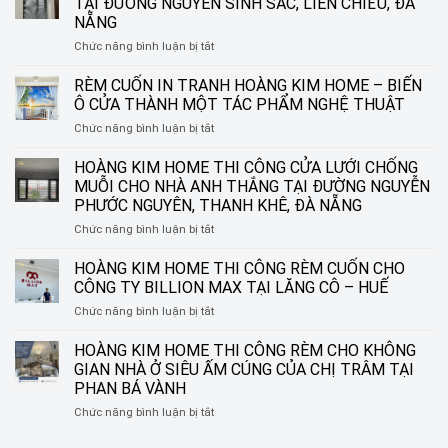
TẠI ĐƯỜNG NGUYỄN SINH SẮC, LIÊN CHIỂU, ĐÀ
NẴNG
ở
Chức năng bình luận bị tắt
HOÀNG
KIM
RÈM CUỐN IN TRANH HOÀNG KIM HOME – BIẾN
HOME
Ô CỬA THÀNH MỘT TÁC PHẨM NGHỆ THUẬT
THI
ở
Chức năng bình luận bị tắt
CÔNG
RÈM
RÈM
CUỐN
HOÀNG KIM HOME THI CÔNG CỬA LƯỚI CHỐNG
SÁO
IN
NHÔM
MUỖI CHO NHÀ ANH THẮNG TẠI ĐƯỜNG NGUYỄN
TRANH
TẠI
PHƯỚC NGUYÊN, THANH KHÊ, ĐÀ NẴNG
HOÀNG
ĐƯỜNG
ở
Chức năng bình luận bị tắt
KIM
NGUYỄN
HOÀNG
HOME
SINH
KIM
–
HOÀNG KIM HOME THI CÔNG RÈM CUỐN CHO
SẮC,
HOME
BIẾN
LIÊN
CÔNG TY BILLION MAX TẠI LĂNG CÔ – HUẾ
THI
Ô
CHIỂU,
ở
Chức năng bình luận bị tắt
CÔNG
CỬA
ĐÀ
HOÀNG
CỬA
THÀNH
NẴNG
KIM
HOÀNG KIM HOME THI CÔNG RÈM CHO KHÔNG
LƯỚI
MỘT
HOME
CHỐNG
TÁC
GIAN NHÀ Ở SIÊU ẤM CÚNG CỦA CHỊ TRÂM TẠI
THI
MUỖI
PHẨM
PHAN BÁ VÀNH
CÔNG
CHO
NGHỆ
ở
Chức năng bình luận bị tắt
RÈM
NHÀ
THUẬT
HOÀNG
CUỐN
ANH
KIM
CHO