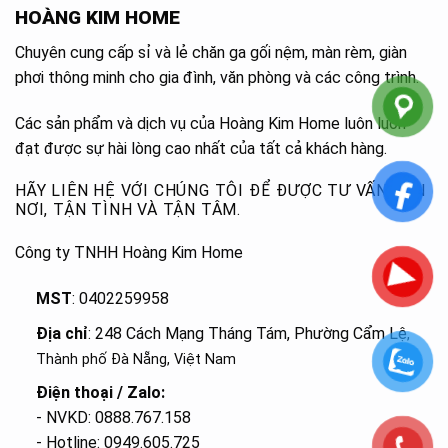
HOÀNG KIM HOME
Chuyên cung cấp sỉ và lẻ chăn ga gối nệm, màn rèm, giàn
phơi thông minh cho gia đình, văn phòng và các công trình.
Các sản phẩm và dịch vụ của Hoàng Kim Home luôn luôn
đạt được sự hài lòng cao nhất của tất cả khách hàng.
HÃY LIÊN HỆ VỚI CHÚNG TÔI ĐỂ ĐƯỢC TƯ VẤN TẬN
NƠI, TẬN TÌNH VÀ TẬN TÂM.
Công ty TNHH Hoàng Kim Home
MST
: 0402259958
Địa chỉ
: 248 Cách Mạng Tháng Tám, Phường Cẩm Lệ
,
Thành phố Đà Nẵng, Việt Nam
Điện thoại / Zalo:
- NVKD: 0888.767.158
- Hotline: 0949.605.725