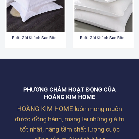
Ruột Gối Khách Sạn Bông
Ruột Gối Khách Sạn Bông
3D
Microfiber
PHƯƠNG CHÂM HOẠT ĐỘNG CỦA
HOÀNG KIM HOME
HOÀNG KIM HOME luôn mong muốn
được đồng hành, mang lại những giá trị
tốt nhất, nâng tầm chất lượng cuộc