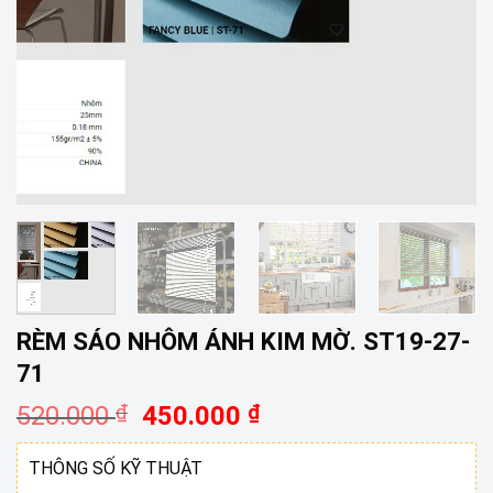
RÈM SÁO NHÔM ÁNH KIM MỜ. ST19-27-
71
Giá
Giá
520.000
₫
450.000
₫
gốc
hiện
là:
tại
THÔNG SỐ KỸ THUẬT