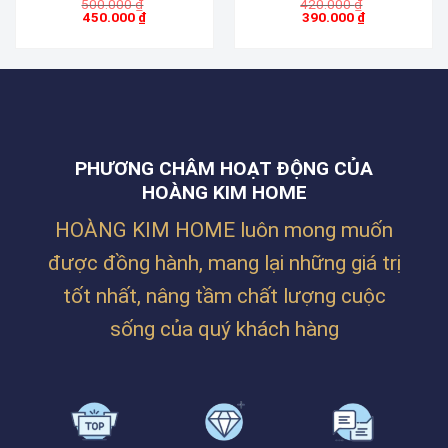
Giá
Giá
500.000
₫
420.000
₫
BÓNG. ST 81-82-83
TUYẾT. ST-50-51-52
gốc
gốc
450.000
₫
390.000
₫
Giá
là:
Giá
là:
hiện
500.000 ₫.
hiện
420.000 ₫.
tại
tại
là:
là:
450.000 ₫.
390.000 ₫.
PHƯƠNG CHÂM HOẠT ĐỘNG CỦA
HOÀNG KIM HOME
HOÀNG KIM HOME luôn mong muốn
được đồng hành, mang lại những giá trị
tốt nhất, nâng tầm chất lượng cuộc
sống của quý khách hàng