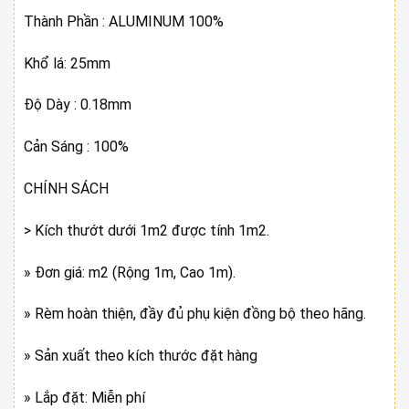
520.000 ₫.
là:
450.000 ₫.
Thành Phần : ALUMINUM 100%
Khổ lá: 25mm
Độ Dày : 0.18mm
Cản Sáng : 100%
CHÍNH SÁCH
> Kích thướt dưới 1m2 được tính 1m2.
» Đơn giá: m2 (Rộng 1m, Cao 1m).
» Rèm hoàn thiện, đầy đủ phụ kiện đồng bộ theo hãng.
» Sản xuất theo kích thước đặt hàng
» Lắp đặt: Miễn phí