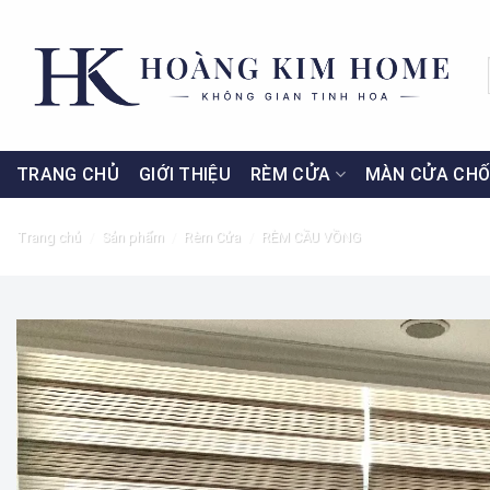
Skip
to
content
TRANG CHỦ
GIỚI THIỆU
RÈM CỬA
MÀN CỬA CHỐ
Trang chủ
/
Sản phẩm
/
Rèm Cửa
/
RÈM CẦU VỒNG