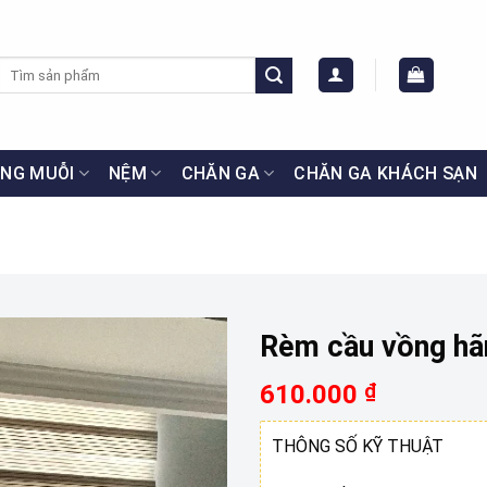
Tìm
kiếm:
NG MUỖI
NỆM
CHĂN GA
CHĂN GA KHÁCH SẠN
Rèm cầu vồng h
610.000
₫
THÔNG SỐ KỸ THUẬT