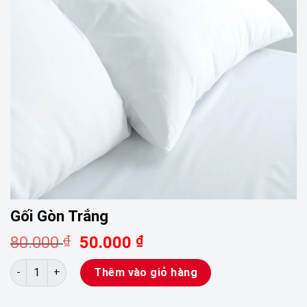
Gối Gòn Trắng
Giá
Giá
80.000
₫
50.000
₫
gốc
hiện
Gối Gòn Trắng số lượng
là:
tại
Thêm vào giỏ hàng
80.000 ₫.
là: