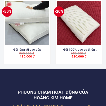
-50%
-20%
Gối lông vũ cao cấp
Gối 100% cao su thiên
Giá
Giá
960.000
₫
650.000
₫
nhiên dáng oval HOÀNG KIM
gốc
gốc
480.000
₫
520.000
₫
Giá
là:
Giá
là:
hiện
960.000 ₫.
hiện
650.000 ₫.
tại
tại
là:
là:
480.000 ₫.
520.000 ₫.
PHƯƠNG CHÂM HOẠT ĐỘNG CỦA
HOÀNG KIM HOME