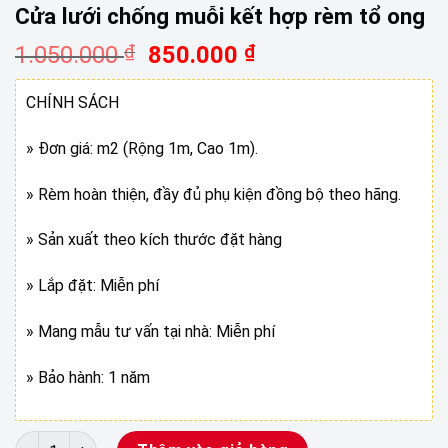
Cửa lưới chống muỗi kết hợp rèm tổ ong
Giá
Giá
1.050.000
₫
850.000
₫
gốc
hiện
là:
tại
CHÍNH SÁCH
1.050.000 ₫.
là:
850.000 ₫.
» Đơn giá: m2 (Rộng 1m, Cao 1m).
» Rèm hoàn thiện, đầy đủ phụ kiện đồng bộ theo hãng.
» Sản xuất theo kích thước đặt hàng
» Lắp đặt: Miễn phí
» Mang mẫu tư vấn tại nhà: Miễn phí
» Bảo hành: 1 năm
Cửa lưới chống muỗi kết hợp rèm tổ ong số lượng