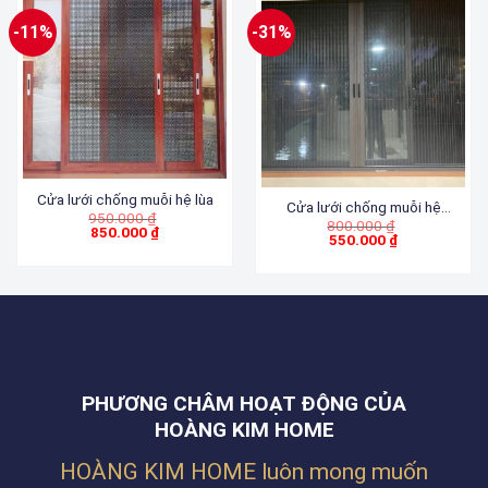
-11%
-31%
Cửa lưới chống muỗi hệ lùa
Cửa lưới chống muỗi hệ
Giá
950.000
₫
Giá
800.000
₫
xếp 2 cánh
gốc
850.000
₫
gốc
550.000
₫
Giá
là:
Giá
là:
hiện
950.000 ₫.
hiện
800.000 ₫.
tại
tại
là:
là:
850.000 ₫.
550.000 ₫.
PHƯƠNG CHÂM HOẠT ĐỘNG CỦA
HOÀNG KIM HOME
HOÀNG KIM HOME luôn mong muốn