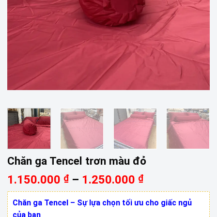
Chăn ga Tencel trơn màu đỏ
Khoảng
1.150.000
₫
–
1.250.000
₫
giá:
từ
Chăn ga Tencel – Sự lựa chọn tối ưu cho giấc ngủ
1.150.000 ₫
của bạn