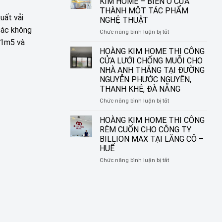
KIM HOME – BIẾN Ô CỬA
CHO
THI
THÀNH MỘT TÁC PHẨM
NHỮNG
CÔNG
uất vải
NGHỆ THUẬT
KHUNG
RÈM
các không
CỬA
SÁO
ở
Chức năng bình luận bị tắt
HIỆN
NHÔM
RÈM
ổ 1m5 và
ĐẠI
TẠI
CUỐN
HOÀNG KIM HOME THI CÔNG
ĐƯỜNG
IN
CỬA LƯỚI CHỐNG MUỖI CHO
NGUYỄN
TRANH
NHÀ ANH THẮNG TẠI ĐƯỜNG
SINH
HOÀNG
NGUYỄN PHƯỚC NGUYÊN,
SẮC,
KIM
THANH KHÊ, ĐÀ NẴNG
LIÊN
HOME
CHIỂU,
–
ở
Chức năng bình luận bị tắt
ĐÀ
BIẾN
HOÀNG
NẴNG
Ô
KIM
HOÀNG KIM HOME THI CÔNG
CỬA
HOME
RÈM CUỐN CHO CÔNG TY
THÀNH
THI
BILLION MAX TẠI LĂNG CÔ –
MỘT
CÔNG
HUẾ
TÁC
CỬA
PHẨM
LƯỚI
ở
Chức năng bình luận bị tắt
NGHỆ
CHỐNG
HOÀNG
THUẬT
MUỖI
KIM
CHO
HOME
NHÀ
THI
ANH
CÔNG
THẮNG
RÈM
TẠI
CUỐN