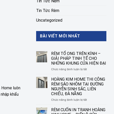
Tin Tức Nệm
Tin Tức Rèm
Uncategorized
BÀI VIẾT MỚI NHẤT
RÈM TỔ ONG TRÊN KÍNH –
GIẢI PHÁP TINH TẾ CHO
NHỮNG KHUNG CỬA HIỆN ĐẠI
ở
Chức năng bình luận bị tắt
RÈM
TỔ
HOÀNG KIM HOME THI CÔNG
ONG
RÈM SÁO NHÔM TẠI ĐƯỜNG
TRÊN
m Home luôn
NGUYỄN SINH SẮC, LIÊN
KÍNH
CHIỂU, ĐÀ NẴNG
m nhập khẩu
–
GIẢI
ở
Chức năng bình luận bị tắt
PHÁP
HOÀNG
TINH
KIM
RÈM CUỐN IN TRANH HOÀNG
TẾ
HOME