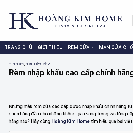
Skip
to
content
TRANG CHỦ
GIỚI THIỆU
RÈM CỬA
MÀN CỬA CHỐ
TIN TỨC
,
TIN TỨC RÈM
Rèm nhập khẩu cao cấp chính hãng
Những mẫu rèm cửa cao cấp được nhập khẩu chính hãng từ cá
chọn hàng đầu cho những không gian sang trọng và đẳng cấp
hãng nào? Hãy cùng
Hoàng Kim Home
tìm hiểu qua bài viế