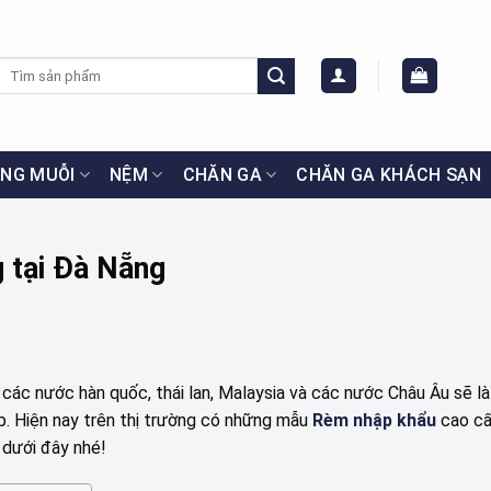
Tìm
kiếm:
NG MUỖI
NỆM
CHĂN GA
CHĂN GA KHÁCH SẠN
 tại Đà Nẵng
c nước hàn quốc, thái lan, Malaysia và các nước Châu Âu sẽ là
. Hiện nay trên thị trường có những mẫu
Rèm nhập khẩu
cao cấ
t dưới đây nhé!