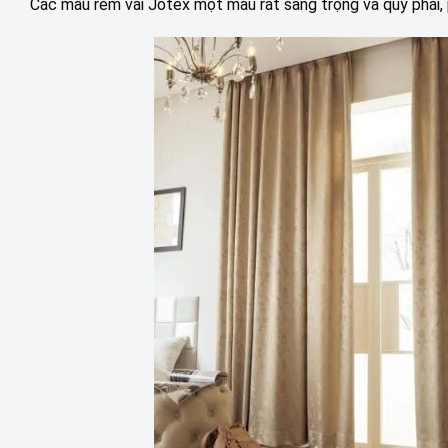
Các mẫu rèm vải Jotex một màu rất sang trọng và quý phái, 