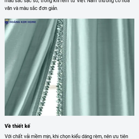
màu sắc sặc sỡ, trong khi rèm từ Việt Nam thường có hoa
văn và màu sắc đơn giản.
Về thiết kế
Với chất vải mềm mịn, khi chọn kiểu dáng rèm, nên ưu tiên