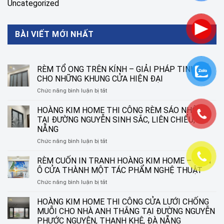
Uncategorized
BÀI VIẾT MỚI NHẤT
RÈM TỔ ONG TRÊN KÍNH – GIẢI PHÁP TINH TẾ
CHO NHỮNG KHUNG CỬA HIỆN ĐẠI
ở
Chức năng bình luận bị tắt
RÈM
TỔ
HOÀNG KIM HOME THI CÔNG RÈM SÁO NHÔM
ONG
TẠI ĐƯỜNG NGUYỄN SINH SẮC, LIÊN CHIỂU, ĐÀ
TRÊN
NẴNG
KÍNH
ở
Chức năng bình luận bị tắt
–
HOÀNG
GIẢI
KIM
PHÁP
RÈM CUỐN IN TRANH HOÀNG KIM HOME – BIẾN
HOME
TINH
Ô CỬA THÀNH MỘT TÁC PHẨM NGHỆ THUẬT
THI
TẾ
ở
Chức năng bình luận bị tắt
CÔNG
CHO
RÈM
RÈM
NHỮNG
CUỐN
HOÀNG KIM HOME THI CÔNG CỬA LƯỚI CHỐNG
SÁO
KHUNG
IN
NHÔM
CỬA
MUỖI CHO NHÀ ANH THẮNG TẠI ĐƯỜNG NGUYỄN
TRANH
TẠI
HIỆN
PHƯỚC NGUYÊN, THANH KHÊ, ĐÀ NẴNG