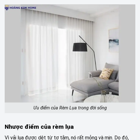
Ưu điểm của Rèm Lụa trong đời sống
Nhược điểm của rèm lụa
Vì vải lụa được dệt từ tơ tằm, nó rất mỏng và mịn. Do đó,