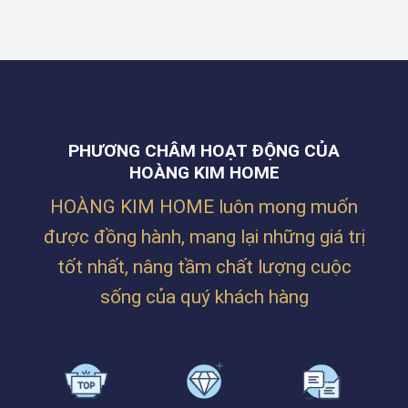
THẮNG
HOME
CÔNG
TẠI
THI
TY
ĐƯỜNG
CÔNG
BILLION
NGUYỄN
RÈM
MAX
PHƯỚC
CHO
TẠI
NGUYÊN,
KHÔNG
LĂNG
THANH
GIAN
CÔ
KHÊ,
NHÀ
–
ĐÀ
Ở
HUẾ
NẴNG
PHƯƠNG CHÂM HOẠT ĐỘNG CỦA
SIÊU
ẤM
HOÀNG KIM HOME
CÚNG
CỦA
HOÀNG KIM HOME luôn mong muốn
CHỊ
TRÂM
được đồng hành, mang lại những giá trị
TẠI
PHAN
tốt nhất, nâng tầm chất lượng cuộc
BÁ
VÀNH
sống của quý khách hàng