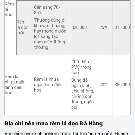
Rèm
Cản sáng 70-
lá
85%.
dọc
Thường dùng ở
Rèm
khu vực ít nắng,
lá dọc
420.000
25%
315.000
hay mong muốn
lưới
lọt sáng tạo
cảm giác thông
thoáng
Chất liệu
PVC trong
suốt
Rèm lá
Rèm lá nhựa
Dùng để
nhựa ngăn
ngăn lạnh điều
20%
380.000
ngăn lạnh,
lạnh điều
hoà
chia phòng,
hoà
chống côn
trùng, ngăn
bụi
Địa chỉ nên mua rèm lá dọc Đà Nẵng
Với nhiều năm kinh nghiệm trong thị trường rèm cửa, Hoàng