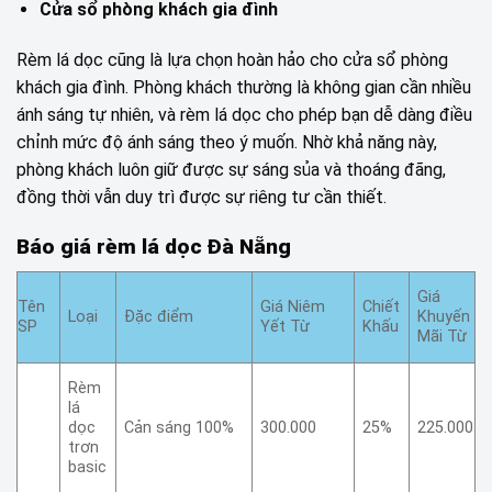
Cửa sổ phòng khách gia đình
Rèm lá dọc cũng là lựa chọn hoàn hảo cho cửa sổ phòng
khách gia đình. Phòng khách thường là không gian cần nhiều
ánh sáng tự nhiên, và rèm lá dọc cho phép bạn dễ dàng điều
chỉnh mức độ ánh sáng theo ý muốn. Nhờ khả năng này,
phòng khách luôn giữ được sự sáng sủa và thoáng đãng,
đồng thời vẫn duy trì được sự riêng tư cần thiết.
Báo giá rèm lá dọc Đà Nẵng
Giá
Tên
Giá Niêm
Chiết
Loại
Đặc điểm
Khuyến
SP
Yết Từ
Khấu
Mãi Từ
Rèm
lá
dọc
Cản sáng 100%
300.000
25%
225.000
trơn
basic