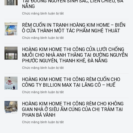
TẠI ĐƯỜNG NGUYỄN SINH SẮC, LIÊN CHIỂU, ĐÀ
NẴNG
ở
Chức năng bình luận bị tắt
HOÀNG
KIM
RÈM CUỐN IN TRANH HOÀNG KIM HOME – BIẾN
HOME
Ô CỬA THÀNH MỘT TÁC PHẨM NGHỆ THUẬT
THI
ở
Chức năng bình luận bị tắt
CÔNG
RÈM
RÈM
CUỐN
HOÀNG KIM HOME THI CÔNG CỬA LƯỚI CHỐNG
SÁO
IN
NHÔM
MUỖI CHO NHÀ ANH THẮNG TẠI ĐƯỜNG NGUYỄN
TRANH
TẠI
PHƯỚC NGUYÊN, THANH KHÊ, ĐÀ NẴNG
HOÀNG
ĐƯỜNG
ở
Chức năng bình luận bị tắt
KIM
NGUYỄN
HOÀNG
HOME
SINH
KIM
–
HOÀNG KIM HOME THI CÔNG RÈM CUỐN CHO
SẮC,
HOME
BIẾN
LIÊN
CÔNG TY BILLION MAX TẠI LĂNG CÔ – HUẾ
THI
Ô
CHIỂU,
ở
Chức năng bình luận bị tắt
CÔNG
CỬA
ĐÀ
HOÀNG
CỬA
THÀNH
NẴNG
KIM
HOÀNG KIM HOME THI CÔNG RÈM CHO KHÔNG
LƯỚI
MỘT
HOME
CHỐNG
TÁC
GIAN NHÀ Ở SIÊU ẤM CÚNG CỦA CHỊ TRÂM TẠI
THI
MUỖI
PHẨM
PHAN BÁ VÀNH
CÔNG
CHO
NGHỆ
ở
Chức năng bình luận bị tắt
RÈM
NHÀ
THUẬT
HOÀNG
CUỐN
ANH
KIM
CHO