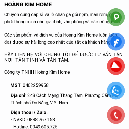
HOÀNG KIM HOME
Chuyên cung cấp sỉ và lẻ chăn ga gối nệm, màn rèm, giàn
phơi thông minh cho gia đình, văn phòng và các công trình.
Các sản phẩm và dịch vụ của Hoàng Kim Home luôn luôn
đạt được sự hài lòng cao nhất của tất cả khách hàng.
HÃY LIÊN HỆ VỚI CHÚNG TÔI ĐỂ ĐƯỢC TƯ VẤN TẬN
NƠI, TẬN TÌNH VÀ TẬN TÂM.
Công ty TNHH Hoàng Kim Home
MST
: 0402259958
Địa chỉ
: 248 Cách Mạng Tháng Tám, Phường Cẩm Lệ
,
Thành phố Đà Nẵng, Việt Nam
Điện thoại / Zalo:
- NVKD: 0888.767.158
- Hotline: 0949.605.725