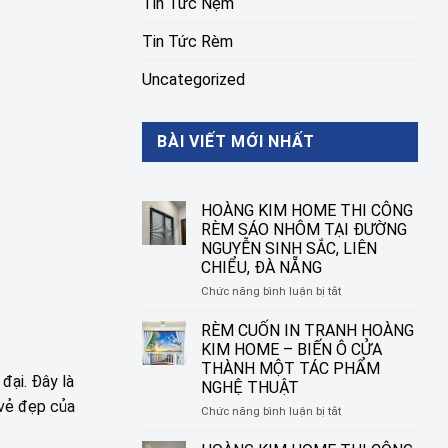
Tin Tức Nệm
Tin Tức Rèm
Uncategorized
BÀI VIẾT MỚI NHẤT
HOÀNG KIM HOME THI CÔNG
RÈM SÁO NHÔM TẠI ĐƯỜNG
NGUYỄN SINH SẮC, LIÊN
CHIỂU, ĐÀ NẴNG
ở
Chức năng bình luận bị tắt
HOÀNG
KIM
RÈM CUỐN IN TRANH HOÀNG
HOME
KIM HOME – BIẾN Ô CỬA
THI
THÀNH MỘT TÁC PHẨM
CÔNG
đại. Đây là
NGHỆ THUẬT
RÈM
 vẻ đẹp của
SÁO
ở
Chức năng bình luận bị tắt
NHÔM
RÈM
TẠI
CUỐN