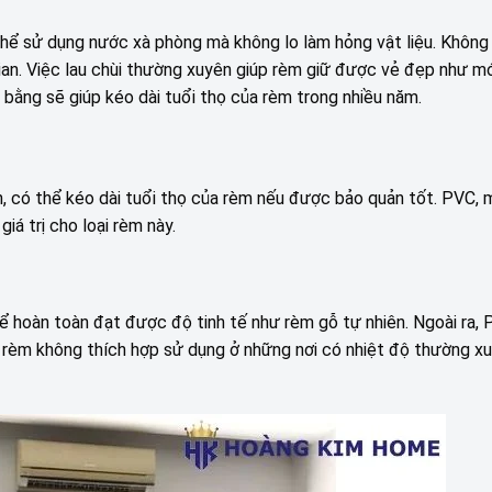
 thể sử dụng nước xà phòng mà không lo làm hỏng vật liệu. Không
ian. Việc lau chùi thường xuyên giúp rèm giữ được vẻ đẹp như mớ
 bằng sẽ giúp kéo dài tuổi thọ của rèm trong nhiều năm.
ên, có thể kéo dài tuổi thọ của rèm nếu được bảo quản tốt. PVC, 
á trị cho loại rèm này.
ể hoàn toàn đạt được độ tinh tế như rèm gỗ tự nhiên. Ngoài ra,
ó rèm không thích hợp sử dụng ở những nơi có nhiệt độ thường x