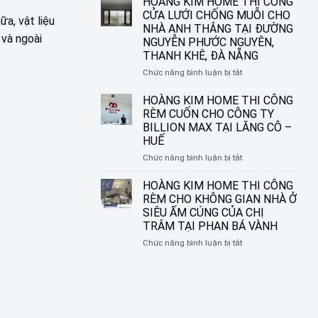
HOÀNG KIM HOME THI CÔNG
ĐƯỜNG
IN
CỬA LƯỚI CHỐNG MUỖI CHO
a, vật liệu
NGUYỄN
TRANH
NHÀ ANH THẮNG TẠI ĐƯỜNG
SINH
HOÀNG
 và ngoài
NGUYỄN PHƯỚC NGUYÊN,
SẮC,
KIM
THANH KHÊ, ĐÀ NẴNG
LIÊN
HOME
CHIỂU,
–
ở
Chức năng bình luận bị tắt
ĐÀ
BIẾN
HOÀNG
NẴNG
Ô
KIM
HOÀNG KIM HOME THI CÔNG
CỬA
HOME
RÈM CUỐN CHO CÔNG TY
THÀNH
THI
BILLION MAX TẠI LĂNG CÔ –
MỘT
CÔNG
HUẾ
TÁC
CỬA
PHẨM
LƯỚI
ở
Chức năng bình luận bị tắt
NGHỆ
CHỐNG
HOÀNG
THUẬT
MUỖI
KIM
HOÀNG KIM HOME THI CÔNG
CHO
HOME
RÈM CHO KHÔNG GIAN NHÀ Ở
NHÀ
THI
SIÊU ẤM CÚNG CỦA CHỊ
ANH
CÔNG
TRÂM TẠI PHAN BÁ VÀNH
THẮNG
RÈM
TẠI
CUỐN
ở
Chức năng bình luận bị tắt
ĐƯỜNG
CHO
HOÀNG
NGUYỄN
CÔNG
KIM
PHƯỚC
TY
HOME
NGUYÊN,
BILLION
THI
THANH
MAX
CÔNG
KHÊ,
TẠI
RÈM