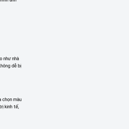
ao như nhà
không dễ bị
ựa chọn màu
ị kinh tế,