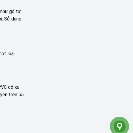
 như gỗ tự
i. Sử dụng
một loại
 PVC có xu
uyên trên 55