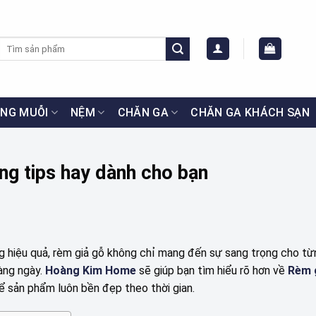
Tìm
kiếm:
NG MUỖI
NỆM
CHĂN GA
CHĂN GA KHÁCH SẠN
ng tips hay dành cho bạn
ng hiệu quả, rèm giả gỗ không chỉ mang đến sự sang trọng cho t
àng ngày.
Hoàng Kim Home
sẽ giúp bạn tìm hiểu rõ hơn về
Rèm 
ể sản phẩm luôn bền đẹp theo thời gian.