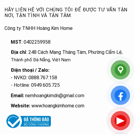
HÃY LIÊN HỆ VỚI CHÚNG TÔI ĐỂ ĐƯỢC TƯ VẤN TẬN
NƠI, TẬN TÌNH VÀ TẬN TÂM.
Công ty TNHH Hoàng Kim Home
MST
: 0402259958
Địa chỉ
: 248 Cách Mạng Tháng Tám, Phường Cẩm Lệ
,
Thành phố Đà Nẵng, Việt Nam
Điện thoại / Zalo:
- NVKD: 0888.767.158
- Hotline: 0949.605.725
Email:
nemhoangkimdn@gmail.com
Website:
www.hoangkimhome.com