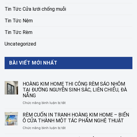
Tin Tức Cửa lưới chống muỗi
Tin Tức Nệm
Tin Tức Rèm
Uncategorized
BÀI VIẾT MỚI NHẤT
HOÀNG KIM HOME THI CÔNG RÈM SÁO NHÔM
TẠI ĐƯỜNG NGUYỄN SINH SẮC, LIÊN CHIỂU, ĐÀ
NẴNG
ở
Chức năng bình luận bị tắt
HOÀNG
KIM
RÈM CUỐN IN TRANH HOÀNG KIM HOME – BIẾN
HOME
Ô CỬA THÀNH MỘT TÁC PHẨM NGHỆ THUẬT
THI
ở
Chức năng bình luận bị tắt
CÔNG
RÈM
RÈM