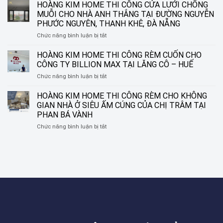
CUỐN
HOÀNG KIM HOME THI CÔNG CỬA LƯỚI CHỐNG
SÁO
IN
NHÔM
MUỖI CHO NHÀ ANH THẮNG TẠI ĐƯỜNG NGUYỄN
TRANH
TẠI
PHƯỚC NGUYÊN, THANH KHÊ, ĐÀ NẴNG
HOÀNG
ĐƯỜNG
ở
Chức năng bình luận bị tắt
KIM
NGUYỄN
HOÀNG
HOME
SINH
KIM
–
HOÀNG KIM HOME THI CÔNG RÈM CUỐN CHO
SẮC,
HOME
BIẾN
LIÊN
CÔNG TY BILLION MAX TẠI LĂNG CÔ – HUẾ
THI
Ô
CHIỂU,
ở
Chức năng bình luận bị tắt
CÔNG
CỬA
ĐÀ
HOÀNG
CỬA
THÀNH
NẴNG
KIM
HOÀNG KIM HOME THI CÔNG RÈM CHO KHÔNG
LƯỚI
MỘT
HOME
CHỐNG
TÁC
GIAN NHÀ Ở SIÊU ẤM CÚNG CỦA CHỊ TRÂM TẠI
THI
MUỖI
PHẨM
PHAN BÁ VÀNH
CÔNG
CHO
NGHỆ
ở
Chức năng bình luận bị tắt
RÈM
NHÀ
THUẬT
HOÀNG
CUỐN
ANH
KIM
CHO
THẮNG
HOME
CÔNG
TẠI
THI
TY
ĐƯỜNG
CÔNG
BILLION
NGUYỄN
RÈM
MAX
PHƯỚC
CHO
TẠI
NGUYÊN,
KHÔNG
LĂNG
THANH
GIAN
CÔ
KHÊ,
NHÀ
–
ĐÀ
Ở
HUẾ
NẴNG