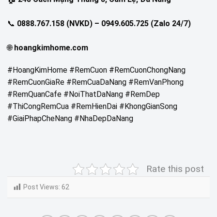
📞
0888.767.158 (NVKD) – 0949.605.725 (Zalo 24/7)
🌐
hoangkimhome.com
#HoangKimHome #RemCuon #RemCuonChongNang
#RemCuonGiaRe #RemCuaDaNang #RemVanPhong
#RemQuanCafe #NoiThatDaNang #RemDep
#ThiCongRemCua #RemHienDai #KhongGianSong
#GiaiPhapCheNang #NhaDepDaNang
Rate this post
Post Views:
62