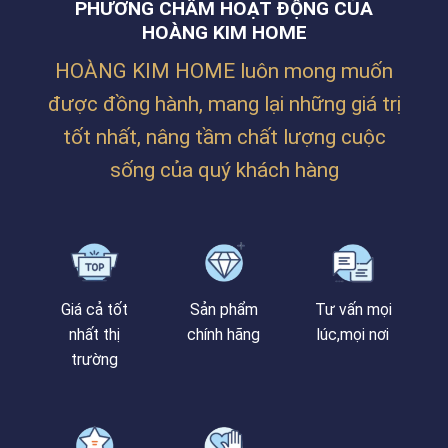
PHƯƠNG CHÂM HOẠT ĐỘNG CỦA
SIÊU
ẤM
HOÀNG KIM HOME
CÚNG
CỦA
HOÀNG KIM HOME luôn mong muốn
CHỊ
TRÂM
được đồng hành, mang lại những giá trị
TẠI
PHAN
tốt nhất, nâng tầm chất lượng cuộc
BÁ
VÀNH
sống của quý khách hàng
Giá cả tốt
Sản phẩm
Tư vấn mọi
nhất thị
chính hãng
lúc,mọi nơi
trường