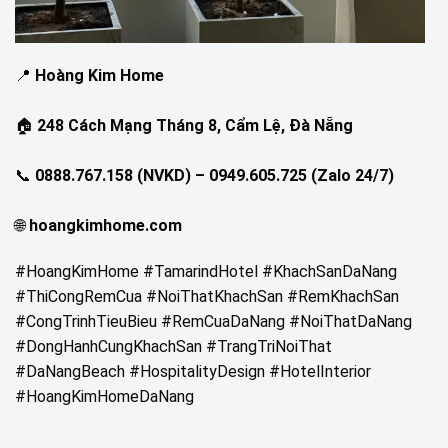
📍
Hoàng Kim Home
🏠
248 Cách Mạng Tháng 8, Cẩm Lệ, Đà Nẵng
📞
0888.767.158 (NVKD) – 0949.605.725 (Zalo 24/7)
🌐
hoangkimhome.com
#HoangKimHome #TamarindHotel #KhachSanDaNang
#ThiCongRemCua #NoiThatKhachSan #RemKhachSan
#CongTrinhTieuBieu #RemCuaDaNang #NoiThatDaNang
#DongHanhCungKhachSan #TrangTriNoiThat
#DaNangBeach #HospitalityDesign #HotelInterior
#HoangKimHomeDaNang