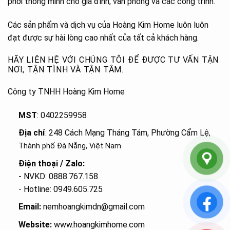
phơi thông minh cho gia đình, văn phòng và các công trình.
Các sản phẩm và dịch vụ của Hoàng Kim Home luôn luôn
đạt được sự hài lòng cao nhất của tất cả khách hàng.
HÃY LIÊN HỆ VỚI CHÚNG TÔI ĐỂ ĐƯỢC TƯ VẤN TẬN
NƠI, TẬN TÌNH VÀ TẬN TÂM.
Công ty TNHH Hoàng Kim Home
MST
: 0402259958
Địa chỉ
: 248 Cách Mạng Tháng Tám, Phường Cẩm Lệ
,
Thành phố Đà Nẵng, Việt Nam
Điện thoại / Zalo:
- NVKD: 0888.767.158
- Hotline: 0949.605.725
Email:
nemhoangkimdn@gmail.com
Website:
www.hoangkimhome.com