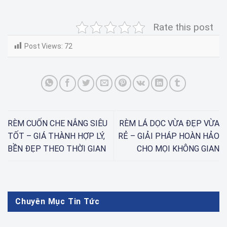
Rate this post
Post Views:
72
RÈM CUỐN CHE NẮNG SIÊU
RÈM LÁ DỌC VỪA ĐẸP VỪA
TỐT – GIÁ THÀNH HỢP LÝ,
RẺ – GIẢI PHÁP HOÀN HẢO
BỀN ĐẸP THEO THỜI GIAN
CHO MỌI KHÔNG GIAN
Chuyên Mục Tin Tức