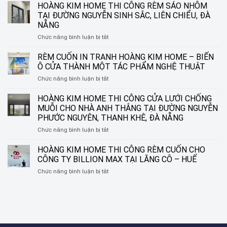
TỔ
HOÀNG KIM HOME THI CÔNG RÈM SÁO NHÔM
ONG
TẠI ĐƯỜNG NGUYỄN SINH SẮC, LIÊN CHIỂU, ĐÀ
TRÊN
NẴNG
KÍNH
ở
Chức năng bình luận bị tắt
–
HOÀNG
GIẢI
KIM
PHÁP
RÈM CUỐN IN TRANH HOÀNG KIM HOME – BIẾN
HOME
TINH
Ô CỬA THÀNH MỘT TÁC PHẨM NGHỆ THUẬT
THI
TẾ
ở
Chức năng bình luận bị tắt
CÔNG
CHO
RÈM
RÈM
NHỮNG
CUỐN
HOÀNG KIM HOME THI CÔNG CỬA LƯỚI CHỐNG
SÁO
KHUNG
IN
NHÔM
CỬA
MUỖI CHO NHÀ ANH THẮNG TẠI ĐƯỜNG NGUYỄN
TRANH
TẠI
HIỆN
PHƯỚC NGUYÊN, THANH KHÊ, ĐÀ NẴNG
HOÀNG
ĐƯỜNG
ĐẠI
ở
Chức năng bình luận bị tắt
KIM
NGUYỄN
HOÀNG
HOME
SINH
KIM
–
HOÀNG KIM HOME THI CÔNG RÈM CUỐN CHO
SẮC,
HOME
BIẾN
LIÊN
CÔNG TY BILLION MAX TẠI LĂNG CÔ – HUẾ
THI
Ô
CHIỂU,
ở
Chức năng bình luận bị tắt
CÔNG
CỬA
ĐÀ
HOÀNG
CỬA
THÀNH
NẴNG
KIM
LƯỚI
MỘT
HOME
CHỐNG
TÁC
THI
MUỖI
PHẨM
CÔNG
CHO
NGHỆ
RÈM
NHÀ
THUẬT