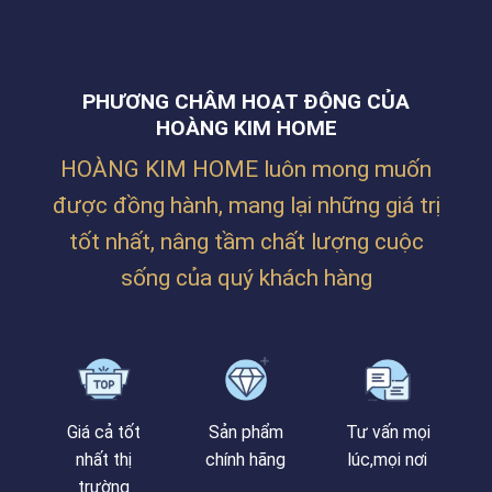
CUỐN
ANH
CHO
THẮNG
CÔNG
TẠI
TY
ĐƯỜNG
BILLION
NGUYỄN
PHƯƠNG CHÂM HOẠT ĐỘNG CỦA
MAX
PHƯỚC
TẠI
HOÀNG KIM HOME
NGUYÊN,
LĂNG
THANH
CÔ
KHÊ,
HOÀNG KIM HOME luôn mong muốn
–
ĐÀ
HUẾ
NẴNG
được đồng hành, mang lại những giá trị
tốt nhất, nâng tầm chất lượng cuộc
sống của quý khách hàng
Giá cả tốt
Sản phẩm
Tư vấn mọi
nhất thị
chính hãng
lúc,mọi nơi
trường