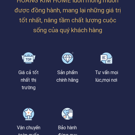
HOÀNG KIM HOME luôn mong muốn
CHỊ
TRÂM
được đồng hành, mang lại những giá trị
TẠI
PHAN
tốt nhất, nâng tầm chất lượng cuộc
BÁ
VÀNH
sống của quý khách hàng
Giá cả tốt
Sản phẩm
Tư vấn mọi
nhất thị
chính hãng
lúc,mọi nơi
trường
Vận chuyển
Bảo hành