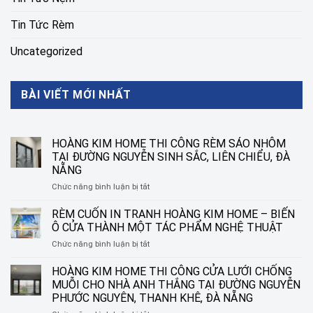
Tin Tức Rèm
Uncategorized
BÀI VIẾT MỚI NHẤT
HOÀNG KIM HOME THI CÔNG RÈM SÁO NHÔM
TẠI ĐƯỜNG NGUYỄN SINH SẮC, LIÊN CHIỂU, ĐÀ
NẴNG
ở
Chức năng bình luận bị tắt
HOÀNG
KIM
RÈM CUỐN IN TRANH HOÀNG KIM HOME – BIẾN
HOME
Ô CỬA THÀNH MỘT TÁC PHẨM NGHỆ THUẬT
THI
ở
Chức năng bình luận bị tắt
CÔNG
RÈM
RÈM
CUỐN
HOÀNG KIM HOME THI CÔNG CỬA LƯỚI CHỐNG
SÁO
IN
NHÔM
MUỖI CHO NHÀ ANH THẮNG TẠI ĐƯỜNG NGUYỄN
TRANH
TẠI
PHƯỚC NGUYÊN, THANH KHÊ, ĐÀ NẴNG
HOÀNG
ĐƯỜNG