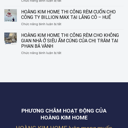
ở
Chức năng bình luận bị tắt
KIM
NGUYỄN
HOÀNG
HOME
SINH
KIM
–
HOÀNG KIM HOME THI CÔNG RÈM CUỐN CHO
SẮC,
HOME
BIẾN
LIÊN
CÔNG TY BILLION MAX TẠI LĂNG CÔ – HUẾ
THI
Ô
CHIỂU,
ở
Chức năng bình luận bị tắt
CÔNG
CỬA
ĐÀ
HOÀNG
CỬA
THÀNH
NẴNG
KIM
HOÀNG KIM HOME THI CÔNG RÈM CHO KHÔNG
LƯỚI
MỘT
HOME
CHỐNG
TÁC
GIAN NHÀ Ở SIÊU ẤM CÚNG CỦA CHỊ TRÂM TẠI
THI
MUỖI
PHẨM
PHAN BÁ VÀNH
CÔNG
CHO
NGHỆ
ở
Chức năng bình luận bị tắt
RÈM
NHÀ
THUẬT
HOÀNG
CUỐN
ANH
KIM
CHO
THẮNG
HOME
CÔNG
TẠI
THI
TY
ĐƯỜNG
CÔNG
BILLION
NGUYỄN
RÈM
MAX
PHƯỚC
CHO
TẠI
NGUYÊN,
KHÔNG
LĂNG
THANH
GIAN
CÔ
KHÊ,
NHÀ
–
ĐÀ
Ở
HUẾ
NẴNG
PHƯƠNG CHÂM HOẠT ĐỘNG CỦA
SIÊU
ẤM
HOÀNG KIM HOME
CÚNG
CỦA