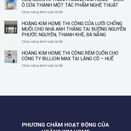
HOME
TINH
Ô CỬA THÀNH MỘT TÁC PHẨM NGHỆ THUẬT
THI
TẾ
ở
Chức năng bình luận bị tắt
CÔNG
CHO
RÈM
RÈM
NHỮNG
CUỐN
HOÀNG KIM HOME THI CÔNG CỬA LƯỚI CHỐNG
SÁO
KHUNG
IN
NHÔM
CỬA
MUỖI CHO NHÀ ANH THẮNG TẠI ĐƯỜNG NGUYỄN
TRANH
TẠI
HIỆN
PHƯỚC NGUYÊN, THANH KHÊ, ĐÀ NẴNG
HOÀNG
ĐƯỜNG
ĐẠI
ở
Chức năng bình luận bị tắt
KIM
NGUYỄN
HOÀNG
HOME
SINH
KIM
–
HOÀNG KIM HOME THI CÔNG RÈM CUỐN CHO
SẮC,
HOME
BIẾN
LIÊN
CÔNG TY BILLION MAX TẠI LĂNG CÔ – HUẾ
THI
Ô
CHIỂU,
ở
Chức năng bình luận bị tắt
CÔNG
CỬA
ĐÀ
HOÀNG
CỬA
THÀNH
NẴNG
KIM
LƯỚI
MỘT
HOME
CHỐNG
TÁC
THI
MUỖI
PHẨM
CÔNG
CHO
NGHỆ
RÈM
NHÀ
THUẬT
CUỐN
ANH
CHO
THẮNG
CÔNG
TẠI
TY
ĐƯỜNG
BILLION
NGUYỄN
PHƯƠNG CHÂM HOẠT ĐỘNG CỦA
MAX
PHƯỚC
TẠI
NGUYÊN,