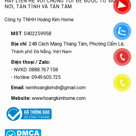
HÃY LIÊN HỆ VỚI CHÚNG TÔI ĐỂ ĐƯỢC TƯ VẤN TẬN
NƠI, TẬN TÌNH VÀ TẬN TÂM.
Công ty TNHH Hoàng Kim Home
MST
: 0402259958
Địa chỉ
: 248 Cách Mạng Tháng Tám, Phường Cẩm Lệ
,
Thành phố Đà Nẵng, Việt Nam
Điện thoại / Zalo:
- NVKD: 0888.767.158
- Hotline: 0949.605.725
Email:
nemhoangkimdn@gmail.com
Website:
www.hoangkimhome.com