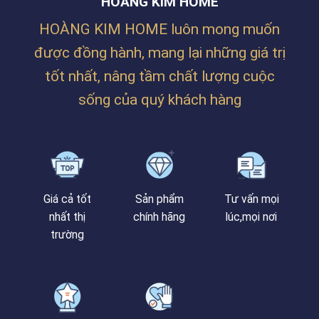
HOÀNG KIM HOME
LĂNG
THANH
CÔ
KHÊ,
HOÀNG KIM HOME luôn mong muốn
–
ĐÀ
HUẾ
NẴNG
được đồng hành, mang lại những giá trị
tốt nhất, nâng tầm chất lượng cuộc
sống của quý khách hàng
Giá cả tốt
Sản phẩm
Tư vấn mọi
nhất thị
chính hãng
lúc,mọi nơi
trường