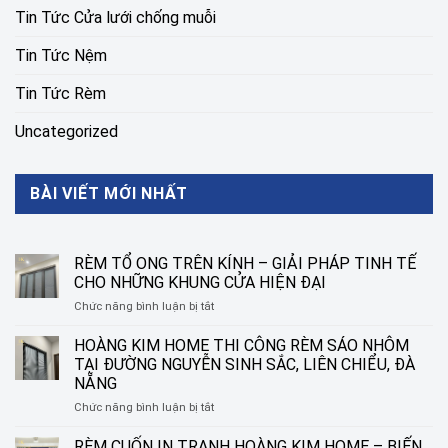
Tin Tức Cửa lưới chống muỗi
Tin Tức Nệm
Tin Tức Rèm
Uncategorized
BÀI VIẾT MỚI NHẤT
RÈM TỔ ONG TRÊN KÍNH – GIẢI PHÁP TINH TẾ
CHO NHỮNG KHUNG CỬA HIỆN ĐẠI
ở
Chức năng bình luận bị tắt
RÈM
TỔ
HOÀNG KIM HOME THI CÔNG RÈM SÁO NHÔM
ONG
TẠI ĐƯỜNG NGUYỄN SINH SẮC, LIÊN CHIỂU, ĐÀ
TRÊN
NẴNG
KÍNH
ở
Chức năng bình luận bị tắt
–
HOÀNG
GIẢI
KIM
PHÁP
RÈM CUỐN IN TRANH HOÀNG KIM HOME – BIẾN