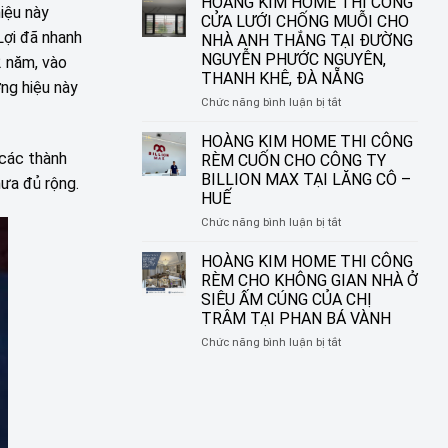
HOÀNG KIM HOME THI CÔNG
iệu này
ĐƯỜNG
IN
CỬA LƯỚI CHỐNG MUỖI CHO
NGUYỄN
TRANH
Lợi đã nhanh
NHÀ ANH THẮNG TẠI ĐƯỜNG
SINH
HOÀNG
NGUYỄN PHƯỚC NGUYÊN,
2 năm, vào
SẮC,
KIM
THANH KHÊ, ĐÀ NẴNG
LIÊN
HOME
ng hiệu này
CHIỂU,
–
ở
Chức năng bình luận bị tắt
ĐÀ
BIẾN
HOÀNG
NẴNG
Ô
KIM
HOÀNG KIM HOME THI CÔNG
CỬA
HOME
 các thành
RÈM CUỐN CHO CÔNG TY
THÀNH
THI
BILLION MAX TẠI LĂNG CÔ –
hưa đủ rộng.
MỘT
CÔNG
HUẾ
TÁC
CỬA
PHẨM
LƯỚI
ở
Chức năng bình luận bị tắt
NGHỆ
CHỐNG
HOÀNG
THUẬT
MUỖI
KIM
HOÀNG KIM HOME THI CÔNG
CHO
HOME
RÈM CHO KHÔNG GIAN NHÀ Ở
NHÀ
THI
SIÊU ẤM CÚNG CỦA CHỊ
ANH
CÔNG
TRÂM TẠI PHAN BÁ VÀNH
THẮNG
RÈM
TẠI
CUỐN
ở
Chức năng bình luận bị tắt
ĐƯỜNG
CHO
HOÀNG
NGUYỄN
CÔNG
KIM
PHƯỚC
TY
HOME
NGUYÊN,
BILLION
THI
THANH
MAX
CÔNG
KHÊ,
TẠI
RÈM