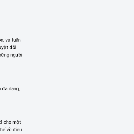
n, và tuân
uyệt đối
những người
c đa dạng,
0đ cho một
hế về điều