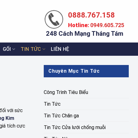
0888.767.158
Hotline:
0949.605.725
248 Cách Mạng Tháng Tám
GỐI
TIN TỨC
LIÊN HỆ
Chuyên Mục Tin Tức
Công Trình Tiêu Biểu
Tin Tức
đối với sức
Tin Tức Chăn ga
ng Kim
giá tích cực
Tin Tức Cửa lưới chống muỗi