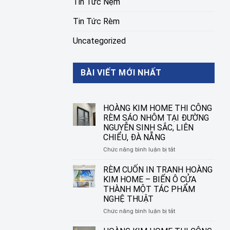
Tin Tức Nệm
Tin Tức Rèm
Uncategorized
BÀI VIẾT MỚI NHẤT
HOÀNG KIM HOME THI CÔNG
RÈM SÁO NHÔM TẠI ĐƯỜNG
NGUYỄN SINH SẮC, LIÊN
CHIỂU, ĐÀ NẴNG
ở
Chức năng bình luận bị tắt
HOÀNG
KIM
RÈM CUỐN IN TRANH HOÀNG
HOME
KIM HOME – BIẾN Ô CỬA
THI
THÀNH MỘT TÁC PHẨM
CÔNG
NGHỆ THUẬT
RÈM
SÁO
ở
Chức năng bình luận bị tắt
NHÔM
RÈM
TẠI
CUỐN