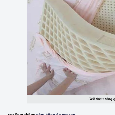
Giới thiệu tổng
>>>Xem thêm:
nệm bông ép everon