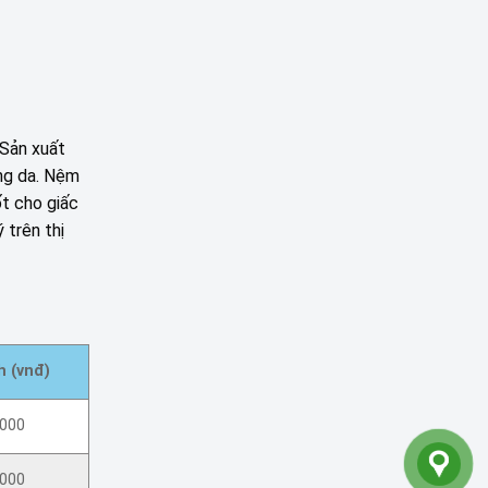
 Sản xuất
ứng da. Nệm
ốt cho giấc
 trên thị
h (vnđ)
.000
.000