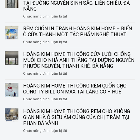
TẠI ĐƯỜNG NGUYỄN SINH SẮC, LIÊN CHIỂU, ĐÀ
NẴNG
ở
Chức năng bình luận bị tắt
HOÀNG
KIM
RÈM CUỐN IN TRANH HOÀNG KIM HOME – BIẾN
HOME
Ô CỬA THÀNH MỘT TÁC PHẨM NGHỆ THUẬT
THI
ở
Chức năng bình luận bị tắt
CÔNG
RÈM
RÈM
CUỐN
HOÀNG KIM HOME THI CÔNG CỬA LƯỚI CHỐNG
SÁO
IN
NHÔM
MUỖI CHO NHÀ ANH THẮNG TẠI ĐƯỜNG NGUYỄN
TRANH
TẠI
PHƯỚC NGUYÊN, THANH KHÊ, ĐÀ NẴNG
HOÀNG
ĐƯỜNG
ở
Chức năng bình luận bị tắt
KIM
NGUYỄN
HOÀNG
HOME
SINH
KIM
–
HOÀNG KIM HOME THI CÔNG RÈM CUỐN CHO
SẮC,
HOME
BIẾN
LIÊN
CÔNG TY BILLION MAX TẠI LĂNG CÔ – HUẾ
THI
Ô
CHIỂU,
ở
Chức năng bình luận bị tắt
CÔNG
CỬA
ĐÀ
HOÀNG
CỬA
THÀNH
NẴNG
KIM
HOÀNG KIM HOME THI CÔNG RÈM CHO KHÔNG
LƯỚI
MỘT
HOME
CHỐNG
TÁC
GIAN NHÀ Ở SIÊU ẤM CÚNG CỦA CHỊ TRÂM TẠI
THI
MUỖI
PHẨM
PHAN BÁ VÀNH
CÔNG
CHO
NGHỆ
ở
Chức năng bình luận bị tắt
RÈM
NHÀ
THUẬT
HOÀNG
CUỐN
ANH