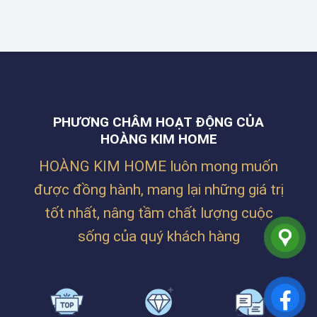
KIM
CHO
THẮNG
HOME
CÔNG
TẠI
THI
TY
ĐƯỜNG
CÔNG
BILLION
NGUYỄN
RÈM
MAX
PHƯỚC
CHO
TẠI
NGUYÊN,
KHÔNG
LĂNG
THANH
GIAN
CÔ
KHÊ,
NHÀ
–
ĐÀ
Ở
HUẾ
NẴNG
PHƯƠNG CHÂM HOẠT ĐỘNG CỦA
SIÊU
ẤM
HOÀNG KIM HOME
CÚNG
CỦA
HOÀNG KIM HOME luôn mong muốn
CHỊ
TRÂM
được đồng hành, mang lại những giá trị
TẠI
PHAN
tốt nhất, nâng tầm chất lượng cuộc
BÁ
VÀNH
sống của quý khách hàng